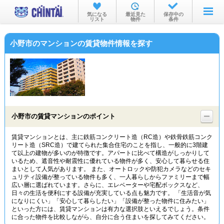
お部屋を探す
気になる
最近見た
保存中の
リスト
物件
条件
沿線・駅から
小野市のマンションの賃貸物件情報を探す
住所から
家賃相場から
通勤通学時間から
物件特集から
小野市の賃貸マンションのポイント
不動産会社から
賃貸マンションとは、主に鉄筋コンクリート造（RC造）や鉄骨鉄筋コンク
リート造（SRC造）で建てられた集合住宅のことを指し、一般的に3階建
TOP
て以上の建物が多いのが特徴です。アパートに比べて構造がしっかりして
いるため、遮音性や耐震性に優れている物件が多く、安心して暮らせる住
まいとして人気があります。 また、オートロックや防犯カメラなどのセキ
ュリティ設備が整っている物件も多く、一人暮らしからファミリーまで幅
広い層に選ばれています。さらに、エレベーターや宅配ボックスなど、
日々の生活を便利にする設備が充実している点も魅力です。 「生活音が気
になりにくい」「安心して暮らしたい」「設備が整った物件に住みたい」
といった方には、賃貸マンションは有力な選択肢といえるでしょう。条件
に合った物件を比較しながら、自分に合う住まいを探してみてください。