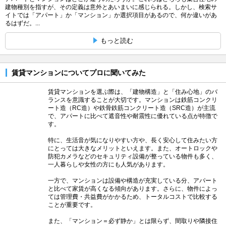
建物種別を指すが、その定義は意外とあいまいに感じられる。しかし、検索サ
イトでは「アパート」か「マンション」か選択項目があるので、何か違いがあ
るはずだ。...
もっと読む
賃貸マンションについてプロに聞いてみた
賃貸マンションを選ぶ際は、「建物構造」と「住み心地」のバ
ランスを意識することが大切です。マンションは鉄筋コンクリ
ート造（RC造）や鉄骨鉄筋コンクリート造（SRC造）が主流
で、アパートに比べて遮音性や耐震性に優れている点が特徴で
す。
特に、生活音が気になりやすい方や、長く安心して住みたい方
にとっては大きなメリットといえます。また、オートロックや
防犯カメラなどのセキュリティ設備が整っている物件も多く、
一人暮らしや女性の方にも人気があります。
一方で、マンションは設備や構造が充実している分、アパート
と比べて家賃が高くなる傾向があります。さらに、物件によっ
ては管理費・共益費がかかるため、トータルコストで比較する
ことが重要です。
また、「マンション＝必ず静か」とは限らず、間取りや隣接住