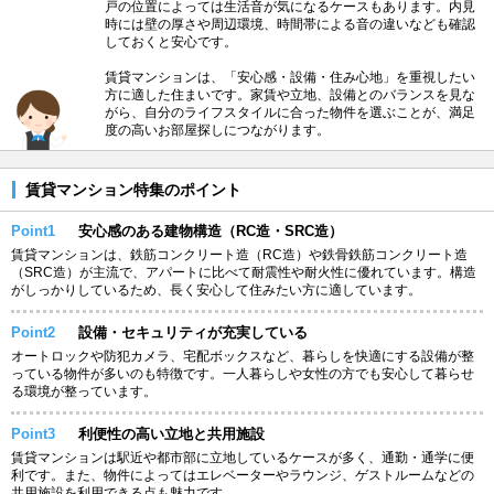
戸の位置によっては生活音が気になるケースもあります。内見
時には壁の厚さや周辺環境、時間帯による音の違いなども確認
しておくと安心です。
賃貸マンションは、「安心感・設備・住み心地」を重視したい
方に適した住まいです。家賃や立地、設備とのバランスを見な
がら、自分のライフスタイルに合った物件を選ぶことが、満足
度の高いお部屋探しにつながります。
賃貸マンション特集のポイント
Point1
安心感のある建物構造（RC造・SRC造）
賃貸マンションは、鉄筋コンクリート造（RC造）や鉄骨鉄筋コンクリート造
（SRC造）が主流で、アパートに比べて耐震性や耐火性に優れています。構造
がしっかりしているため、長く安心して住みたい方に適しています。
Point2
設備・セキュリティが充実している
オートロックや防犯カメラ、宅配ボックスなど、暮らしを快適にする設備が整
っている物件が多いのも特徴です。一人暮らしや女性の方でも安心して暮らせ
る環境が整っています。
Point3
利便性の高い立地と共用施設
賃貸マンションは駅近や都市部に立地しているケースが多く、通勤・通学に便
利です。また、物件によってはエレベーターやラウンジ、ゲストルームなどの
共用施設を利用できる点も魅力です。