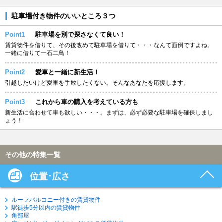
駐車場付き物件のいいところ３つ
Point1
駐車場を別で探さなくて良い！
賃貸物件を借りて、その後改めて駐車場を借りて・・・なんて面倒ですよね。
一緒に借りて一石二鳥！
Point2
愛車と一緒に新生活！
引越したいけど愛車を手放したくない。そんなあなたを応援します。
Point3
これから車の購入を考えている方も
新生活に合わせて車も欲しい・・・。まずは、必ず必要な駐車場を確保しまし
ょう！
その他の特集一覧
位置･広さ
ルーフバルコニー付きの賃貸物件
駅徒歩5分以内の賃貸物件
角部屋