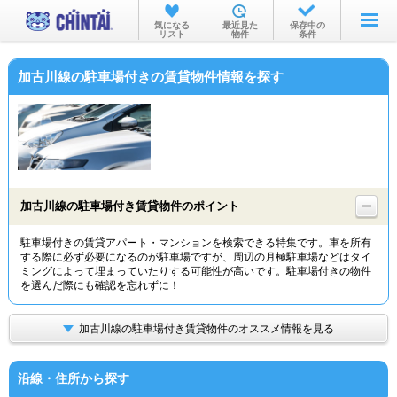
お部屋を探す
気になる
最近見た
保存中の
リスト
物件
条件
沿線・駅から
加古川線の駐車場付きの賃貸物件情報を探す
住所から
家賃相場から
通勤通学時間から
物件特集から
加古川線の駐車場付き賃貸物件のポイント
不動産会社から
駐車場付きの賃貸アパート・マンションを検索できる特集です。車を所有
する際に必ず必要になるのが駐車場ですが、周辺の月極駐車場などはタイ
TOP
ミングによって埋まっていたりする可能性が高いです。駐車場付きの物件
を選んだ際にも確認を忘れずに！
加古川線の駐車場付き賃貸物件のオススメ情報を見る
沿線・住所から探す