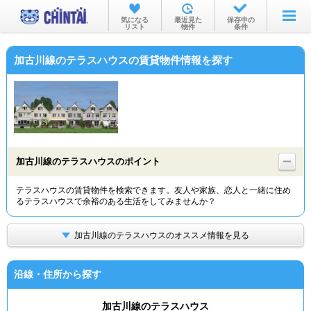
お部屋を探す
気になる
最近見た
保存中の
リスト
物件
条件
沿線・駅から
加古川線のテラスハウスの賃貸物件情報を探す
住所から
家賃相場から
通勤通学時間から
物件特集から
加古川線のテラスハウスのポイント
不動産会社から
テラスハウスの賃貸物件を検索できます。友人や家族、恋人と一緒に住め
るテラスハウスで余裕のある生活をしてみませんか？
TOP
加古川線のテラスハウスのオススメ情報を見る
沿線・住所から探す
加古川線のテラスハウス