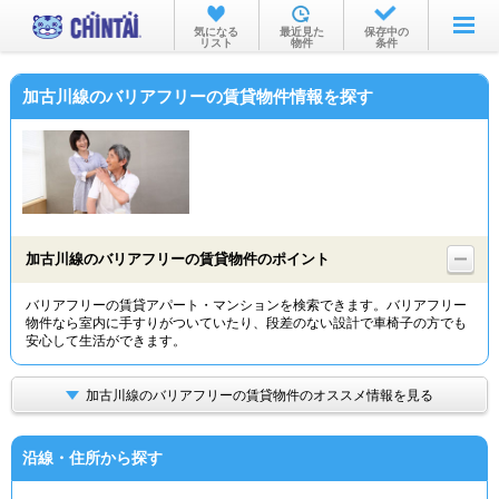
お部屋を探す
気になる
最近見た
保存中の
リスト
物件
条件
沿線・駅から
加古川線のバリアフリーの賃貸物件情報を探す
住所から
家賃相場から
通勤通学時間から
物件特集から
加古川線のバリアフリーの賃貸物件のポイント
不動産会社から
バリアフリーの賃貸アパート・マンションを検索できます。バリアフリー
物件なら室内に手すりがついていたり、段差のない設計で車椅子の方でも
TOP
安心して生活ができます。
加古川線のバリアフリーの賃貸物件のオススメ情報を見る
沿線・住所から探す