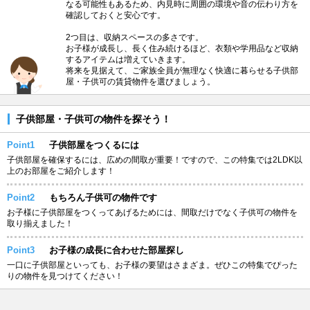
なる可能性もあるため、内見時に周囲の環境や音の伝わり方を
確認しておくと安心です。
2つ目は、収納スペースの多さです。
お子様が成長し、長く住み続けるほど、衣類や学用品など収納
するアイテムは増えていきます。
将来を見据えて、ご家族全員が無理なく快適に暮らせる子供部
屋・子供可の賃貸物件を選びましょう。
子供部屋・子供可の物件を探そう！
Point1
子供部屋をつくるには
子供部屋を確保するには、広めの間取が重要！ですので、この特集では2LDK以
上のお部屋をご紹介します！
Point2
もちろん子供可の物件です
お子様に子供部屋をつくってあげるためには、間取だけでなく子供可の物件を
取り揃えました！
Point3
お子様の成長に合わせた部屋探し
一口に子供部屋といっても、お子様の要望はさまざま。ぜひこの特集でぴった
りの物件を見つけてください！