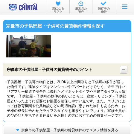
お部屋を探す
気になる
最近見た
保存中の
リスト
物件
条件
沿線・駅から
宗像市の子供部屋・子供可の賃貸物件情報を探す
住所から
家賃相場から
通勤通学時間から
物件特集から
宗像市の子供部屋・子供可の賃貸物件のポイント
不動産会社から
子供部屋・子供可の物件とは、2LDK以上の間取りと子供可の条件が揃っ
た物件です。建物タイプはマンションやアパートだけでなく、近年ではバ
TOP
リアフリー構造で安全性に優れたメゾネットタイプや戸建てタイプも人気
です。 子供部屋・子供可の物件の良いところは、寝室・リビング・子供部
屋といったように必要なお部屋を確保しやすい点です。また、エリアによ
っては教育機関や公共施設などの周辺施設に恵まれた物件もあるため、お
子様の成長に合わせたライフスタイルを築きやすいでしょう。家族全員が
のびのびと生活できる住まいをお探しの方におすすめの特集ページです。
宗像市の子供部屋・子供可の賃貸物件のオススメ情報を見る