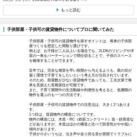
もっと読む
子供部屋・子供可の賃貸物件についてプロに聞いてみた
子供部屋・子供可の賃貸物件を探すポイントは、将来の子供部
屋づくりを想定した間取り選びです。
例えば、お子様が二人以上いる場合でも、2LDKのリビングや洋
室の一角をパーテーションで間仕切ることで、子供のスペース
を確保することができます。
近年では、完全な個室を早い段階から与えるよりも、親の目が
届く環境で子育てをしたいという考え方が注目されています。
そのため、部屋数が少ない賃貸物件であっても、工夫次第で将
来を見据えた長期居住が可能です。
また、子育て期間中の生活動線や利便性を考えると、低層階の
物件を選ぶのも一つの方法です。
子供部屋・子供可の賃貸物件での注意点は、大きく2つありま
す。
1つ目は、賃貸物件の構造についてです。
物件の構造には、木造・RC（鉄筋コンクリート）造・鉄骨造な
どがありますが、木造はほかの構造と比べて防音性がやや低い
傾向があります。
子供が小さいうちは、泣き声や走り回る音が原因でトラブルに