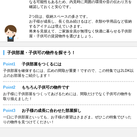
なる可能性もあるため、内見時に周囲の環境や音の伝わり方を
確認しておくと安心です。
2つ目は、収納スペースの多さです。
お子様が成長し、長く住み続けるほど、衣類や学用品など収納
するアイテムは増えていきます。
将来を見据えて、ご家族全員が無理なく快適に暮らせる子供部
屋・子供可の賃貸物件を選びましょう。
子供部屋・子供可の物件を探そう！
Point1
子供部屋をつくるには
子供部屋を確保するには、広めの間取が重要！ですので、この特集では2LDK以
上のお部屋をご紹介します！
Point2
もちろん子供可の物件です
お子様に子供部屋をつくってあげるためには、間取だけでなく子供可の物件を
取り揃えました！
Point3
お子様の成長に合わせた部屋探し
一口に子供部屋といっても、お子様の要望はさまざま。ぜひこの特集でぴった
りの物件を見つけてください！