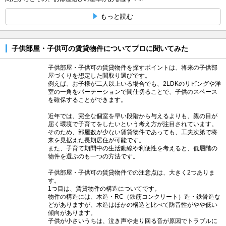
もっと読む
子供部屋・子供可の賃貸物件についてプロに聞いてみた
子供部屋・子供可の賃貸物件を探すポイントは、将来の子供部
屋づくりを想定した間取り選びです。
例えば、お子様が二人以上いる場合でも、2LDKのリビングや洋
室の一角をパーテーションで間仕切ることで、子供のスペース
を確保することができます。
近年では、完全な個室を早い段階から与えるよりも、親の目が
届く環境で子育てをしたいという考え方が注目されています。
そのため、部屋数が少ない賃貸物件であっても、工夫次第で将
来を見据えた長期居住が可能です。
また、子育て期間中の生活動線や利便性を考えると、低層階の
物件を選ぶのも一つの方法です。
子供部屋・子供可の賃貸物件での注意点は、大きく2つありま
す。
1つ目は、賃貸物件の構造についてです。
物件の構造には、木造・RC（鉄筋コンクリート）造・鉄骨造な
どがありますが、木造はほかの構造と比べて防音性がやや低い
傾向があります。
子供が小さいうちは、泣き声や走り回る音が原因でトラブルに