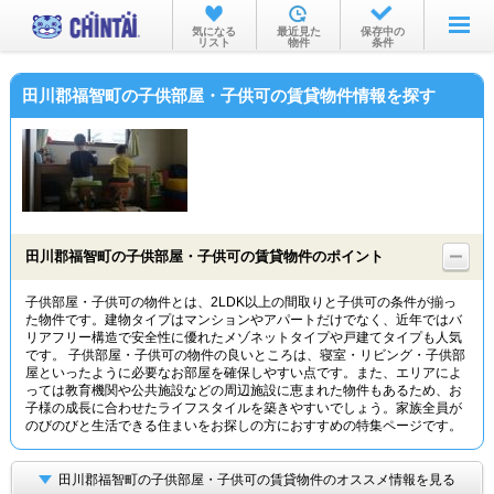
お部屋を探す
気になる
最近見た
保存中の
リスト
物件
条件
沿線・駅から
田川郡福智町の子供部屋・子供可の賃貸物件情報を探す
住所から
家賃相場から
通勤通学時間から
物件特集から
田川郡福智町の子供部屋・子供可の賃貸物件のポイント
不動産会社から
子供部屋・子供可の物件とは、2LDK以上の間取りと子供可の条件が揃っ
た物件です。建物タイプはマンションやアパートだけでなく、近年ではバ
TOP
リアフリー構造で安全性に優れたメゾネットタイプや戸建てタイプも人気
です。 子供部屋・子供可の物件の良いところは、寝室・リビング・子供部
屋といったように必要なお部屋を確保しやすい点です。また、エリアによ
っては教育機関や公共施設などの周辺施設に恵まれた物件もあるため、お
子様の成長に合わせたライフスタイルを築きやすいでしょう。家族全員が
のびのびと生活できる住まいをお探しの方におすすめの特集ページです。
田川郡福智町の子供部屋・子供可の賃貸物件のオススメ情報を見る