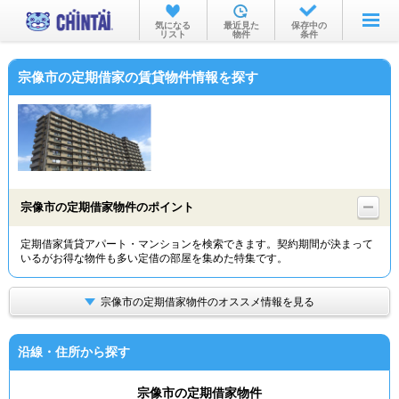
お部屋を探す
気になる
最近見た
保存中の
リスト
物件
条件
沿線・駅から
宗像市の定期借家の賃貸物件情報を探す
住所から
家賃相場から
通勤通学時間から
物件特集から
宗像市の定期借家物件のポイント
不動産会社から
定期借家賃貸アパート・マンションを検索できます。契約期間が決まって
いるがお得な物件も多い定借の部屋を集めた特集です。
TOP
宗像市の定期借家物件のオススメ情報を見る
沿線・住所から探す
宗像市の定期借家物件