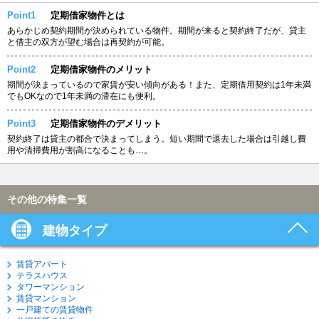
Point1
定期借家物件とは
あらかじめ契約期間が決められている物件。期間が来ると契約終了だが、貸主
と借主の双方が望む場合は再契約が可能。
Point2
定期借家物件のメリット
期間が決まっているので家賃が安い傾向がある！また、定期借用契約は1年未満
でもOKなので1年未満の滞在にも便利。
Point3
定期借家物件のデメリット
契約終了は貸主の都合で決まってしまう。短い期間で退去した場合は引越し費
用や清掃費用が割高になることも…。
その他の特集一覧
建物タイプ
賃貸アパート
テラスハウス
タワーマンション
賃貸マンション
一戸建ての賃貸物件