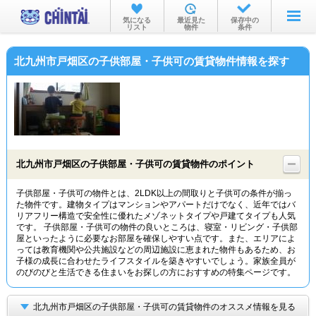
お部屋を探す
気になる
最近見た
保存中の
リスト
物件
条件
沿線・駅から
北九州市戸畑区の子供部屋・子供可の賃貸物件情報を探す
住所から
家賃相場から
通勤通学時間から
物件特集から
北九州市戸畑区の子供部屋・子供可の賃貸物件のポイント
不動産会社から
子供部屋・子供可の物件とは、2LDK以上の間取りと子供可の条件が揃っ
た物件です。建物タイプはマンションやアパートだけでなく、近年ではバ
TOP
リアフリー構造で安全性に優れたメゾネットタイプや戸建てタイプも人気
です。 子供部屋・子供可の物件の良いところは、寝室・リビング・子供部
屋といったように必要なお部屋を確保しやすい点です。また、エリアによ
っては教育機関や公共施設などの周辺施設に恵まれた物件もあるため、お
子様の成長に合わせたライフスタイルを築きやすいでしょう。家族全員が
のびのびと生活できる住まいをお探しの方におすすめの特集ページです。
北九州市戸畑区の子供部屋・子供可の賃貸物件のオススメ情報を見る