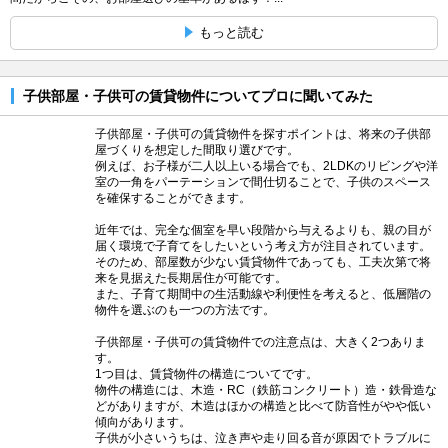
もっと読む
子供部屋・子供可の賃貸物件についてプロに聞いてみた
子供部屋・子供可の賃貸物件を探すポイントは、将来の子供部
屋づくりを想定した間取り選びです。
例えば、お子様が二人以上いる場合でも、2LDKのリビングや洋
室の一角をパーテーションで間仕切ることで、子供のスペース
を確保することができます。
近年では、完全な個室を早い段階から与えるよりも、親の目が
届く環境で子育てをしたいという考え方が注目されています。
そのため、部屋数が少ない賃貸物件であっても、工夫次第で将
来を見据えた長期居住が可能です。
また、子育て期間中の生活動線や利便性を考えると、低層階の
物件を選ぶのも一つの方法です。
子供部屋・子供可の賃貸物件での注意点は、大きく2つありま
す。
1つ目は、賃貸物件の構造についてです。
物件の構造には、木造・RC（鉄筋コンクリート）造・鉄骨造な
どがありますが、木造はほかの構造と比べて防音性がやや低い
傾向があります。
子供が小さいうちは、泣き声や走り回る音が原因でトラブルに