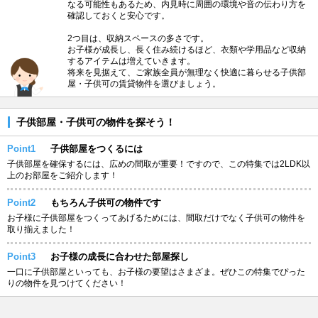
なる可能性もあるため、内見時に周囲の環境や音の伝わり方を
確認しておくと安心です。
2つ目は、収納スペースの多さです。
お子様が成長し、長く住み続けるほど、衣類や学用品など収納
するアイテムは増えていきます。
将来を見据えて、ご家族全員が無理なく快適に暮らせる子供部
屋・子供可の賃貸物件を選びましょう。
子供部屋・子供可の物件を探そう！
Point1
子供部屋をつくるには
子供部屋を確保するには、広めの間取が重要！ですので、この特集では2LDK以
上のお部屋をご紹介します！
Point2
もちろん子供可の物件です
お子様に子供部屋をつくってあげるためには、間取だけでなく子供可の物件を
取り揃えました！
Point3
お子様の成長に合わせた部屋探し
一口に子供部屋といっても、お子様の要望はさまざま。ぜひこの特集でぴった
りの物件を見つけてください！