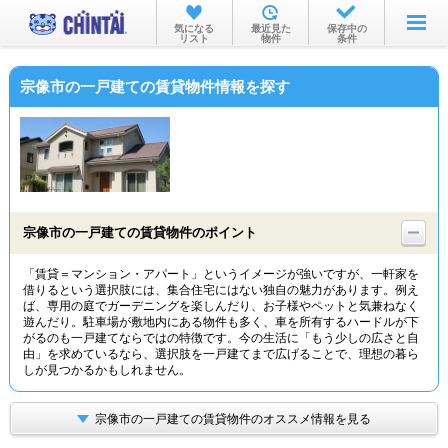
お部屋を探す
気になる
最近見た
保存中の
リスト
物件
条件
沿線・駅から
宗像市の一戸建ての賃貸物件情報を探す
住所から
家賃相場から
通勤通学時間から
物件特集から
宗像市の一戸建ての賃貸物件のポイント
不動産会社から
「賃貸＝マンション・アパート」というイメージが強いですが、一軒家を
借りるという選択肢には、集合住宅にはない独自の魅力があります。例え
TOP
ば、専用の庭でガーデニングを楽しんだり、お子様やペットと気兼ねなく
遊んだり。駐車場が敷地内にある物件も多く、車を所有するハードルが下
がるのも一戸建てならではの特徴です。今の生活に「もう少しの広さと自
由」を求めているなら、選択肢を一戸建てまで広げることで、理想の暮ら
しが見つかるかもしれません。
宗像市の一戸建ての賃貸物件のオススメ情報を見る