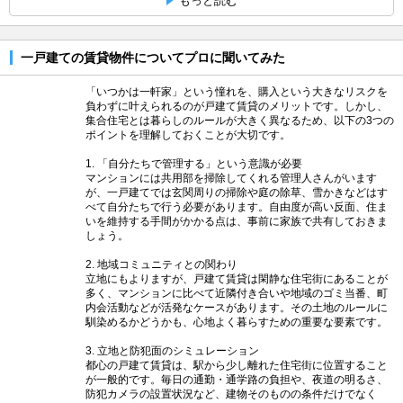
もっと読む
一戸建ての賃貸物件についてプロに聞いてみた
「いつかは一軒家」という憧れを、購入という大きなリスクを
負わずに叶えられるのが戸建て賃貸のメリットです。しかし、
集合住宅とは暮らしのルールが大きく異なるため、以下の3つの
ポイントを理解しておくことが大切です。
1. 「自分たちで管理する」という意識が必要
マンションには共用部を掃除してくれる管理人さんがいます
が、一戸建てでは玄関周りの掃除や庭の除草、雪かきなどはす
べて自分たちで行う必要があります。自由度が高い反面、住ま
いを維持する手間がかかる点は、事前に家族で共有しておきま
しょう。
2. 地域コミュニティとの関わり
立地にもよりますが、戸建て賃貸は閑静な住宅街にあることが
多く、マンションに比べて近隣付き合いや地域のゴミ当番、町
内会活動などが活発なケースがあります。その土地のルールに
馴染めるかどうかも、心地よく暮らすための重要な要素です。
3. 立地と防犯面のシミュレーション
都心の戸建て賃貸は、駅から少し離れた住宅街に位置すること
が一般的です。毎日の通勤・通学路の負担や、夜道の明るさ、
防犯カメラの設置状況など、建物そのものの条件だけでなく