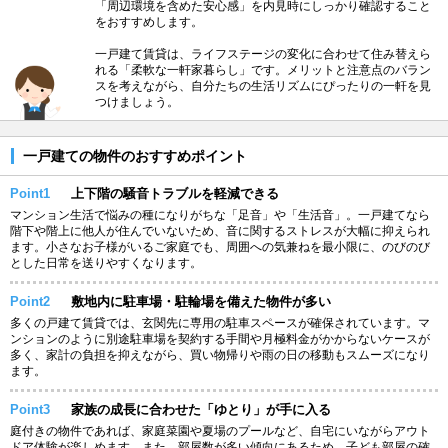
「周辺環境を含めた安心感」を内見時にしっかり確認すること
をおすすめします。
一戸建て賃貸は、ライフステージの変化に合わせて住み替えら
れる「柔軟な一軒家暮らし」です。メリットと注意点のバラン
スを考えながら、自分たちの生活リズムにぴったりの一軒を見
つけましょう。
一戸建ての物件のおすすめポイント
Point1
上下階の騒音トラブルを軽減できる
マンション生活で悩みの種になりがちな「足音」や「生活音」。一戸建てなら
階下や階上に他人が住んでいないため、音に関するストレスが大幅に抑えられ
ます。小さなお子様がいるご家庭でも、周囲への気兼ねを最小限に、のびのび
とした日常を送りやすくなります。
Point2
敷地内に駐車場・駐輪場を備えた物件が多い
多くの戸建て賃貸では、玄関先に専用の駐車スペースが確保されています。マ
ンションのように別途駐車場を契約する手間や月極料金がかからないケースが
多く、家計の負担を抑えながら、買い物帰りや雨の日の移動もスムーズになり
ます。
Point3
家族の成長に合わせた「ゆとり」が手に入る
庭付きの物件であれば、家庭菜園や夏場のプールなど、自宅にいながらアウト
ドア体験が楽しめます。また、部屋数が多い傾向にあるため、子ども部屋の確