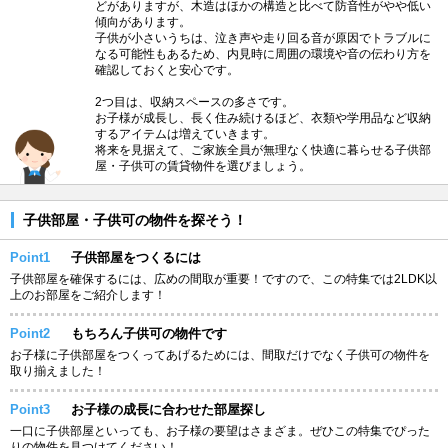
どがありますが、木造はほかの構造と比べて防音性がやや低い
傾向があります。
子供が小さいうちは、泣き声や走り回る音が原因でトラブルに
なる可能性もあるため、内見時に周囲の環境や音の伝わり方を
確認しておくと安心です。
2つ目は、収納スペースの多さです。
お子様が成長し、長く住み続けるほど、衣類や学用品など収納
するアイテムは増えていきます。
将来を見据えて、ご家族全員が無理なく快適に暮らせる子供部
屋・子供可の賃貸物件を選びましょう。
子供部屋・子供可の物件を探そう！
Point1
子供部屋をつくるには
子供部屋を確保するには、広めの間取が重要！ですので、この特集では2LDK以
上のお部屋をご紹介します！
Point2
もちろん子供可の物件です
お子様に子供部屋をつくってあげるためには、間取だけでなく子供可の物件を
取り揃えました！
Point3
お子様の成長に合わせた部屋探し
一口に子供部屋といっても、お子様の要望はさまざま。ぜひこの特集でぴった
りの物件を見つけてください！