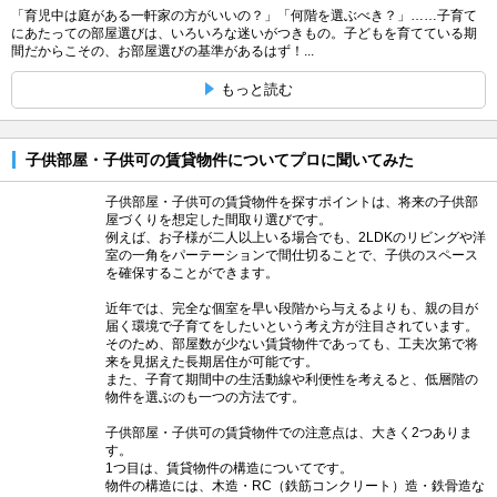
「育児中は庭がある一軒家の方がいいの？」「何階を選ぶべき？」……子育て
にあたっての部屋選びは、いろいろな迷いがつきもの。子どもを育てている期
間だからこその、お部屋選びの基準があるはず！...
もっと読む
子供部屋・子供可の賃貸物件についてプロに聞いてみた
子供部屋・子供可の賃貸物件を探すポイントは、将来の子供部
屋づくりを想定した間取り選びです。
例えば、お子様が二人以上いる場合でも、2LDKのリビングや洋
室の一角をパーテーションで間仕切ることで、子供のスペース
を確保することができます。
近年では、完全な個室を早い段階から与えるよりも、親の目が
届く環境で子育てをしたいという考え方が注目されています。
そのため、部屋数が少ない賃貸物件であっても、工夫次第で将
来を見据えた長期居住が可能です。
また、子育て期間中の生活動線や利便性を考えると、低層階の
物件を選ぶのも一つの方法です。
子供部屋・子供可の賃貸物件での注意点は、大きく2つありま
す。
1つ目は、賃貸物件の構造についてです。
物件の構造には、木造・RC（鉄筋コンクリート）造・鉄骨造な