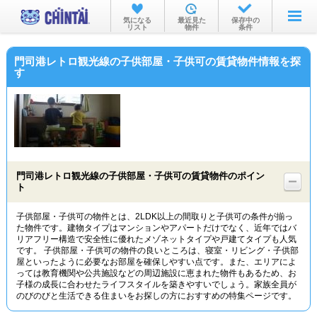
お部屋を探す
気になる
最近見た
保存中の
リスト
物件
条件
沿線・駅から
門司港レトロ観光線の子供部屋・子供可の賃貸物件情報を探
住所から
す
家賃相場から
通勤通学時間から
物件特集から
門司港レトロ観光線の子供部屋・子供可の賃貸物件のポイン
不動産会社から
ト
TOP
子供部屋・子供可の物件とは、2LDK以上の間取りと子供可の条件が揃っ
た物件です。建物タイプはマンションやアパートだけでなく、近年ではバ
リアフリー構造で安全性に優れたメゾネットタイプや戸建てタイプも人気
です。 子供部屋・子供可の物件の良いところは、寝室・リビング・子供部
屋といったように必要なお部屋を確保しやすい点です。また、エリアによ
っては教育機関や公共施設などの周辺施設に恵まれた物件もあるため、お
子様の成長に合わせたライフスタイルを築きやすいでしょう。家族全員が
のびのびと生活できる住まいをお探しの方におすすめの特集ページです。