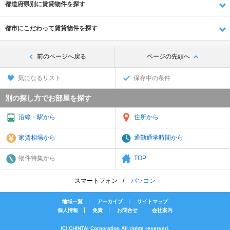
都道府県別に賃貸物件を探す
都市にこだわって賃貸物件を探す
前のページへ戻る
ページの先頭へ
気になるリスト
保存中の条件
別の探し方でお部屋を探す
沿線・駅から
住所から
家賃相場から
通勤通学時間から
物件特集から
TOP
スマートフォン
パソコン
地域一覧
アーカイブ
サイトマップ
個人情報
免責
お問合せ
会社案内
(C) CHINTAI Corporation All rights reserved.