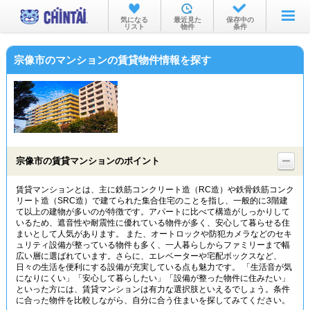
お部屋を探す
気になる
最近見た
保存中の
リスト
物件
条件
沿線・駅から
宗像市のマンションの賃貸物件情報を探す
住所から
家賃相場から
通勤通学時間から
物件特集から
宗像市の賃貸マンションのポイント
不動産会社から
賃貸マンションとは、主に鉄筋コンクリート造（RC造）や鉄骨鉄筋コンク
リート造（SRC造）で建てられた集合住宅のことを指し、一般的に3階建
TOP
て以上の建物が多いのが特徴です。アパートに比べて構造がしっかりして
いるため、遮音性や耐震性に優れている物件が多く、安心して暮らせる住
まいとして人気があります。 また、オートロックや防犯カメラなどのセキ
ュリティ設備が整っている物件も多く、一人暮らしからファミリーまで幅
広い層に選ばれています。さらに、エレベーターや宅配ボックスなど、
日々の生活を便利にする設備が充実している点も魅力です。 「生活音が気
になりにくい」「安心して暮らしたい」「設備が整った物件に住みたい」
といった方には、賃貸マンションは有力な選択肢といえるでしょう。条件
に合った物件を比較しながら、自分に合う住まいを探してみてください。