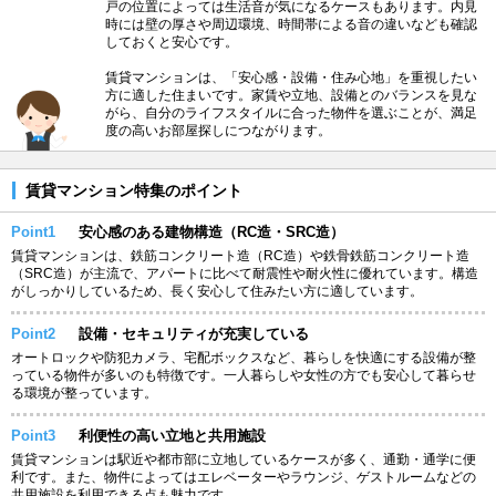
戸の位置によっては生活音が気になるケースもあります。内見
時には壁の厚さや周辺環境、時間帯による音の違いなども確認
しておくと安心です。
賃貸マンションは、「安心感・設備・住み心地」を重視したい
方に適した住まいです。家賃や立地、設備とのバランスを見な
がら、自分のライフスタイルに合った物件を選ぶことが、満足
度の高いお部屋探しにつながります。
賃貸マンション特集のポイント
Point1
安心感のある建物構造（RC造・SRC造）
賃貸マンションは、鉄筋コンクリート造（RC造）や鉄骨鉄筋コンクリート造
（SRC造）が主流で、アパートに比べて耐震性や耐火性に優れています。構造
がしっかりしているため、長く安心して住みたい方に適しています。
Point2
設備・セキュリティが充実している
オートロックや防犯カメラ、宅配ボックスなど、暮らしを快適にする設備が整
っている物件が多いのも特徴です。一人暮らしや女性の方でも安心して暮らせ
る環境が整っています。
Point3
利便性の高い立地と共用施設
賃貸マンションは駅近や都市部に立地しているケースが多く、通勤・通学に便
利です。また、物件によってはエレベーターやラウンジ、ゲストルームなどの
共用施設を利用できる点も魅力です。