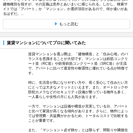
建物種別を指すが、その定義は意外とあいまいに感じられる。しかし、検索サ
イトでは「アパート」か「マンション」か選択項目があるので、何か違いがあ
るはずだ。...
もっと読む
賃貸マンションについてプロに聞いてみた
賃貸マンションを選ぶ際は、「建物構造」と「住み心地」のバ
ランスを意識することが大切です。マンションは鉄筋コンクリ
ート造（RC造）や鉄骨鉄筋コンクリート造（SRC造）が主流
で、アパートに比べて遮音性や耐震性に優れている点が特徴で
す。
特に、生活音が気になりやすい方や、長く安心して住みたい方
にとっては大きなメリットといえます。また、オートロックや
防犯カメラなどのセキュリティ設備が整っている物件も多く、
一人暮らしや女性の方にも人気があります。
一方で、マンションは設備や構造が充実している分、アパート
と比べて家賃が高くなる傾向があります。さらに、物件によっ
ては管理費・共益費がかかるため、トータルコストで比較する
ことが重要です。
また、「マンション＝必ず静か」とは限らず、間取りや隣接住