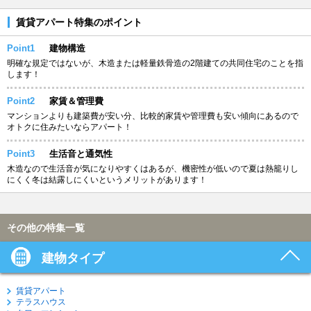
賃貸アパート特集のポイント
Point1
建物構造
明確な規定ではないが、木造または軽量鉄骨造の2階建ての共同住宅のことを指
します！
Point2
家賃＆管理費
マンションよりも建築費が安い分、比較的家賃や管理費も安い傾向にあるので
オトクに住みたいならアパート！
Point3
生活音と通気性
木造なので生活音が気になりやすくはあるが、機密性が低いので夏は熱籠りし
にくく冬は結露しにくいというメリットがあります！
その他の特集一覧
建物タイプ
賃貸アパート
テラスハウス