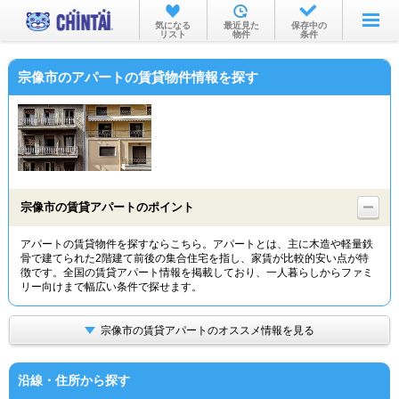
お部屋を探す
気になる
最近見た
保存中の
リスト
物件
条件
沿線・駅から
宗像市のアパートの賃貸物件情報を探す
住所から
家賃相場から
通勤通学時間から
物件特集から
宗像市の賃貸アパートのポイント
不動産会社から
アパートの賃貸物件を探すならこちら。アパートとは、主に木造や軽量鉄
骨で建てられた2階建て前後の集合住宅を指し、家賃が比較的安い点が特
TOP
徴です。全国の賃貸アパート情報を掲載しており、一人暮らしからファミ
リー向けまで幅広い条件で探せます。
宗像市の賃貸アパートのオススメ情報を見る
沿線・住所から探す