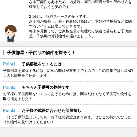
なる可能性もあるため、内見時に周囲の環境や音の伝わり方を
確認しておくと安心です。
2つ目は、収納スペースの多さです。
お子様が成長し、長く住み続けるほど、衣類や学用品など収納
するアイテムは増えていきます。
将来を見据えて、ご家族全員が無理なく快適に暮らせる子供部
屋・子供可の賃貸物件を選びましょう。
子供部屋・子供可の物件を探そう！
Point1
子供部屋をつくるには
子供部屋を確保するには、広めの間取が重要！ですので、この特集では2LDK以
上のお部屋をご紹介します！
Point2
もちろん子供可の物件です
お子様に子供部屋をつくってあげるためには、間取だけでなく子供可の物件を
取り揃えました！
Point3
お子様の成長に合わせた部屋探し
一口に子供部屋といっても、お子様の要望はさまざま。ぜひこの特集でぴった
りの物件を見つけてください！