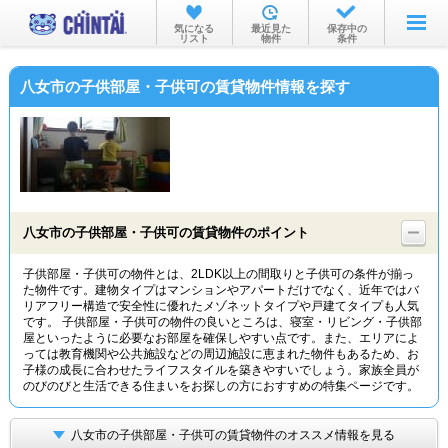
お部屋を探す
気になる
最近見た
保存中の
リスト
物件
条件
沿線・駅から
八女市の子供部屋・子供可の賃貸物件情報を探す
住所から
家賃相場から
通勤通学時間から
物件特集から
八女市の子供部屋・子供可の賃貸物件のポイント
不動産会社から
子供部屋・子供可の物件とは、2LDK以上の間取りと子供可の条件が揃っ
た物件です。建物タイプはマンションやアパートだけでなく、近年ではバ
TOP
リアフリー構造で安全性に優れたメゾネットタイプや戸建てタイプも人気
です。 子供部屋・子供可の物件の良いところは、寝室・リビング・子供部
屋といったように必要なお部屋を確保しやすい点です。また、エリアによ
っては教育機関や公共施設などの周辺施設に恵まれた物件もあるため、お
子様の成長に合わせたライフスタイルを築きやすいでしょう。家族全員が
のびのびと生活できる住まいをお探しの方におすすめの特集ページです。
八女市の子供部屋・子供可の賃貸物件のオススメ情報を見る