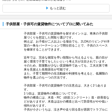
もっと読む
子供部屋・子供可の賃貸物件についてプロに聞いてみた
子供部屋・子供可の賃貸物件を探すポイントは、将来の子供部
屋づくりを想定した間取り選びです。
例えば、お子様が二人以上いる場合でも、2LDKのリビングや洋
室の一角をパーテーションで間仕切ることで、子供のスペース
を確保することができます。
近年では、完全な個室を早い段階から与えるよりも、親の目が
届く環境で子育てをしたいという考え方が注目されています。
そのため、部屋数が少ない賃貸物件であっても、工夫次第で将
来を見据えた長期居住が可能です。
また、子育て期間中の生活動線や利便性を考えると、低層階の
物件を選ぶのも一つの方法です。
子供部屋・子供可の賃貸物件での注意点は、大きく2つありま
す。
1つ目は、賃貸物件の構造についてです。
物件の構造には、木造・RC（鉄筋コンクリート）造・鉄骨造な
どがありますが、木造はほかの構造と比べて防音性がやや低い
傾向があります。
子供が小さいうちは、泣き声や走り回る音が原因でトラブルに