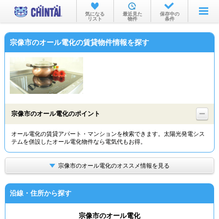
お部屋を探す
気になる
最近見た
保存中の
リスト
物件
条件
沿線・駅から
宗像市のオール電化の賃貸物件情報を探す
住所から
家賃相場から
通勤通学時間から
物件特集から
宗像市のオール電化のポイント
不動産会社から
オール電化の賃貸アパート・マンションを検索できます。太陽光発電シス
テムを併設したオール電化物件なら電気代もお得。
TOP
宗像市のオール電化のオススメ情報を見る
沿線・住所から探す
宗像市のオール電化