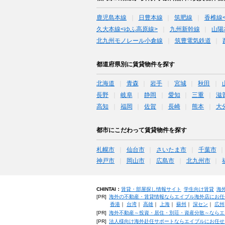
鹿児島本線
日豊本線
筑肥線
香椎線
久大本線<ゆふ高原線>
九州新幹線
山陽
北九州モノレール小倉線
筑豊電気鉄道
都道府県別に賃貸物件を探す
北海道
青森
岩手
宮城
秋田
長野
岐阜
静岡
愛知
三重
滋
高知
福岡
佐賀
長崎
熊本
大
都市にこだわって賃貸物件を探す
札幌市
仙台市
さいたま市
千葉市
神戸市
岡山市
広島市
北九州市
CHINTAI：
賃貸・部屋探し情報サイト
学生向け賃貸
海
[PR]
海外の不動産・賃貸情報ならエイブル海外店にお任
香港
｜
台湾
｜
高雄
｜
上海
｜
蘇州
｜
深セン
｜
広州
[PR]
海外不動産～投資・居住・別荘・資産分散～ならエ
[PR]
法人様向け海外赴任サポートならエイブルにお任せ