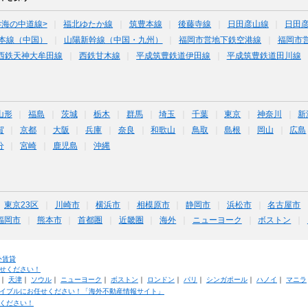
<海の中道線>
福北ゆたか線
筑豊本線
後藤寺線
日田彦山線
日田彦
本線（中国）
山陽新幹線（中国・九州）
福岡市営地下鉄空港線
福岡市
西鉄天神大牟田線
西鉄甘木線
平成筑豊鉄道伊田線
平成筑豊鉄道田川線
山形
福島
茨城
栃木
群馬
埼玉
千葉
東京
神奈川
新
賀
京都
大阪
兵庫
奈良
和歌山
鳥取
島根
岡山
広島
分
宮崎
鹿児島
沖縄
東京23区
川崎市
横浜市
相模原市
静岡市
浜松市
名古屋市
福岡市
熊本市
首都圏
近畿圏
海外
ニューヨーク
ボストン
外賃貸
せください！
｜
天津
｜
ソウル
｜
ニューヨーク
｜
ボストン
｜
ロンドン
｜
パリ
｜
シンガポール
｜
ハノイ
｜
マニラ
イブルにお任せください！「海外不動産情報サイト」
ください！