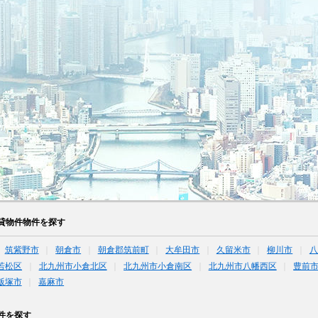
貸物件物件を探す
筑紫野市
朝倉市
朝倉郡筑前町
大牟田市
久留米市
柳川市
八
若松区
北九州市小倉北区
北九州市小倉南区
北九州市八幡西区
豊前
飯塚市
嘉麻市
件を探す