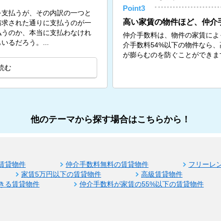
Point3
を支払うが、その内訳の一つと
高い家賃の物件ほど、仲介
請求された通りに支払うのが一
払うのか、本当に支払わなけれ
仲介手数料は、物件の家賃によ
るだろう。...
介手数料54%以下の物件なら
が膨らむのを防ぐことができま
読む
他のテーマから探す場合はこちらから！
賃貸物件
仲介手数料無料の賃貸物件
フリーレ
家賃5万円以下の賃貸物件
高級賃貸物件
きる賃貸物件
仲介手数料が家賃の55%以下の賃貸物件