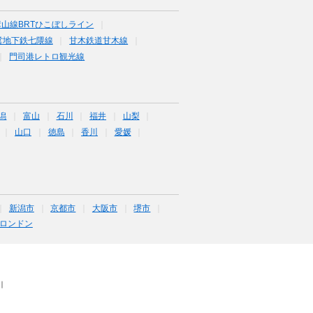
山線BRTひこぼしライン
営地下鉄七隈線
甘木鉄道甘木線
門司港レトロ観光線
潟
富山
石川
福井
山梨
山口
徳島
香川
愛媛
新潟市
京都市
大阪市
堺市
ロンドン
｜