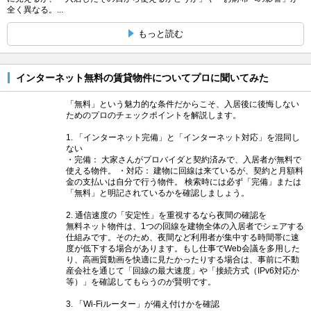
全く異なる。...
もっと読む
インターネット無料の賃貸物件についてプロに聞いてみた
「無料」という魅力的な条件だからこそ、入居後に後悔しない
ためのプロのチェックポイントを解説します。
1. 「インターネット完備」と「インターネット対応」を混同し
ない
・完備： 大家さんがプロバイダと契約済みで、入居者が無料で
使える物件。 ・対応： 建物に回線は来ているが、契約と月額料
金の支払いは自分で行う物件。 検索時には必ず「完備」または
「無料」と明記されているかを確認しましょう。
2. 通信速度の「安定性」を重視するなら夜間の確認を
無料ネット物件は、1つの回線を建物全体の入居者でシェアする
仕組みです。そのため、夜間など利用者が集中する時間帯に速
度が低下する場合があります。もし仕事でWeb会議を多用した
り、高画質動画を快適に見たかったりする場合は、事前に不動
産会社を通じて「回線の最大速度」や「接続方式（IPv6対応か
等）」を確認してもらうのが賢明です。
3. 「Wi-Fiルーター」が備え付けかを確認