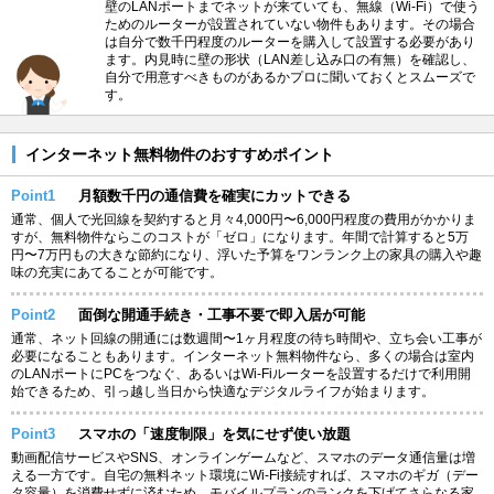
壁のLANポートまでネットが来ていても、無線（Wi-Fi）で使う
ためのルーターが設置されていない物件もあります。その場合
は自分で数千円程度のルーターを購入して設置する必要があり
ます。内見時に壁の形状（LAN差し込み口の有無）を確認し、
自分で用意すべきものがあるかプロに聞いておくとスムーズで
す。
インターネット無料物件のおすすめポイント
Point1
月額数千円の通信費を確実にカットできる
通常、個人で光回線を契約すると月々4,000円〜6,000円程度の費用がかかりま
すが、無料物件ならこのコストが「ゼロ」になります。年間で計算すると5万
円〜7万円もの大きな節約になり、浮いた予算をワンランク上の家具の購入や趣
味の充実にあてることが可能です。
Point2
面倒な開通手続き・工事不要で即入居が可能
通常、ネット回線の開通には数週間〜1ヶ月程度の待ち時間や、立ち会い工事が
必要になることもあります。インターネット無料物件なら、多くの場合は室内
のLANポートにPCをつなぐ、あるいはWi-Fiルーターを設置するだけで利用開
始できるため、引っ越し当日から快適なデジタルライフが始まります。
Point3
スマホの「速度制限」を気にせず使い放題
動画配信サービスやSNS、オンラインゲームなど、スマホのデータ通信量は増
える一方です。自宅の無料ネット環境にWi-Fi接続すれば、スマホのギガ（デー
タ容量）を消費せずに済むため、モバイルプランのランクを下げてさらなる家