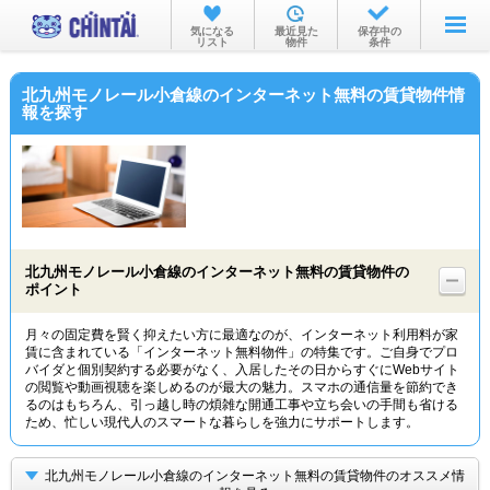
お部屋を探す
気になる
最近見た
保存中の
リスト
物件
条件
沿線・駅から
北九州モノレール小倉線のインターネット無料の賃貸物件情
住所から
報を探す
家賃相場から
通勤通学時間から
物件特集から
北九州モノレール小倉線のインターネット無料の賃貸物件の
不動産会社から
ポイント
TOP
月々の固定費を賢く抑えたい方に最適なのが、インターネット利用料が家
賃に含まれている「インターネット無料物件」の特集です。ご自身でプロ
バイダと個別契約する必要がなく、入居したその日からすぐにWebサイト
の閲覧や動画視聴を楽しめるのが最大の魅力。スマホの通信量を節約でき
るのはもちろん、引っ越し時の煩雑な開通工事や立ち会いの手間も省ける
ため、忙しい現代人のスマートな暮らしを強力にサポートします。
北九州モノレール小倉線のインターネット無料の賃貸物件のオススメ情