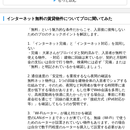
もっと読む
インターネット無料の賃貸物件についてプロに聞いてみた
「無料」という魅力的な条件だからこそ、入居後に後悔しない
ためのプロのチェックポイントを解説します。
1. 「インターネット完備」と「インターネット対応」を混同し
ない
・完備： 大家さんがプロバイダと契約済みで、入居者が無料で
使える物件。 ・対応： 建物に回線は来ているが、契約と月額料
金の支払いは自分で行う物件。 検索時には必ず「完備」または
「無料」と明記されているかを確認しましょう。
2. 通信速度の「安定性」を重視するなら夜間の確認を
無料ネット物件は、1つの回線を建物全体の入居者でシェアする
仕組みです。そのため、夜間など利用者が集中する時間帯に速
度が低下する場合があります。もし仕事でWeb会議を多用した
り、高画質動画を快適に見たかったりする場合は、事前に不動
産会社を通じて「回線の最大速度」や「接続方式（IPv6対応か
等）」を確認してもらうのが賢明です。
3. 「Wi-Fiルーター」が備え付けかを確認
壁のLANポートまでネットが来ていても、無線（Wi-Fi）で使う
ためのルーターが設置されていない物件もあります。その場合
は自分で数千円程度のルーターを購入して設置する必要があり