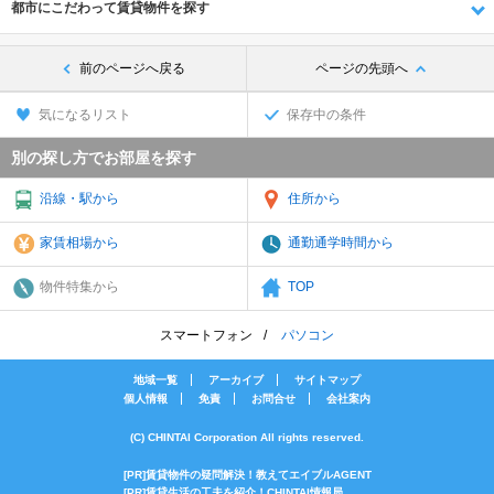
都市にこだわって賃貸物件を探す
前のページへ戻る
ページの先頭へ
気になるリスト
保存中の条件
別の探し方でお部屋を探す
沿線・駅から
住所から
家賃相場から
通勤通学時間から
物件特集から
TOP
スマートフォン
パソコン
地域一覧
アーカイブ
サイトマップ
個人情報
免責
お問合せ
会社案内
(C) CHINTAI Corporation All rights reserved.
[PR]賃貸物件の疑問解決！教えてエイブルAGENT
[PR]賃貸生活の工夫を紹介！CHINTAI情報局