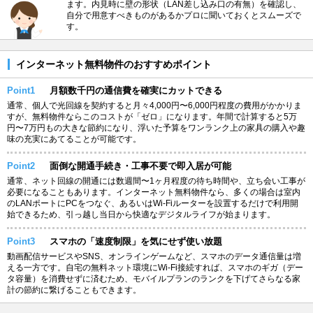
ます。内見時に壁の形状（LAN差し込み口の有無）を確認し、
自分で用意すべきものがあるかプロに聞いておくとスムーズで
す。
インターネット無料物件のおすすめポイント
Point1
月額数千円の通信費を確実にカットできる
通常、個人で光回線を契約すると月々4,000円〜6,000円程度の費用がかかりま
すが、無料物件ならこのコストが「ゼロ」になります。年間で計算すると5万
円〜7万円もの大きな節約になり、浮いた予算をワンランク上の家具の購入や趣
味の充実にあてることが可能です。
Point2
面倒な開通手続き・工事不要で即入居が可能
通常、ネット回線の開通には数週間〜1ヶ月程度の待ち時間や、立ち会い工事が
必要になることもあります。インターネット無料物件なら、多くの場合は室内
のLANポートにPCをつなぐ、あるいはWi-Fiルーターを設置するだけで利用開
始できるため、引っ越し当日から快適なデジタルライフが始まります。
Point3
スマホの「速度制限」を気にせず使い放題
動画配信サービスやSNS、オンラインゲームなど、スマホのデータ通信量は増
える一方です。自宅の無料ネット環境にWi-Fi接続すれば、スマホのギガ（デー
タ容量）を消費せずに済むため、モバイルプランのランクを下げてさらなる家
計の節約に繋げることもできます。