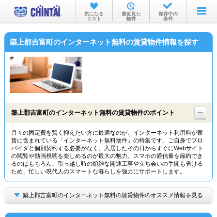
お部屋を探す
気になる
最近見た
保存中の
リスト
物件
条件
沿線・駅から
築上郡吉富町のインターネット無料の賃貸物件情報を探す
住所から
家賃相場から
通勤通学時間から
物件特集から
築上郡吉富町のインターネット無料の賃貸物件のポイント
不動産会社から
月々の固定費を賢く抑えたい方に最適なのが、インターネット利用料が家
賃に含まれている「インターネット無料物件」の特集です。ご自身でプロ
TOP
バイダと個別契約する必要がなく、入居したその日からすぐにWebサイト
の閲覧や動画視聴を楽しめるのが最大の魅力。スマホの通信量を節約でき
るのはもちろん、引っ越し時の煩雑な開通工事や立ち会いの手間も省ける
ため、忙しい現代人のスマートな暮らしを強力にサポートします。
築上郡吉富町のインターネット無料の賃貸物件のオススメ情報を見る