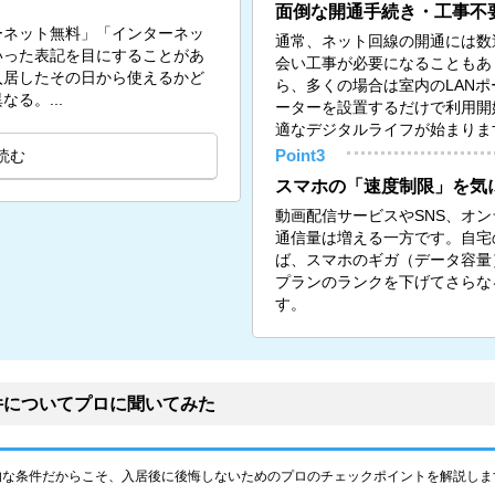
面倒な開通手続き・工事不
ーネット無料」「インターネッ
通常、ネット回線の開通には数
いった表記を目にすることがあ
会い工事が必要になることもあ
入居したその日から使えるかど
ら、多くの場合は室内のLANポー
る。...
ーターを設置するだけで利用開
適なデジタルライフが始まりま
読む
Point3
スマホの「速度制限」を気
動画配信サービスやSNS、オ
通信量は増える一方です。自宅の
ば、スマホのギガ（データ容量
プランのランクを下げてさらな
す。
件についてプロに聞いてみた
的な条件だからこそ、入居後に後悔しないためのプロのチェックポイントを解説しま