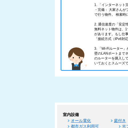
1. 「インターネッ
・完備： 大家さんが
で行う物件。 検索時
2. 通信速度の「安
無料ネット物件は、
があります。もし仕
「接続方式（IPv6
3. 「Wi-Fiルータ
壁のLANポートまで
のルーターを購入し
いておくとスムーズ
室内設備
オール電化
庭付き
都市ガス利用可
光