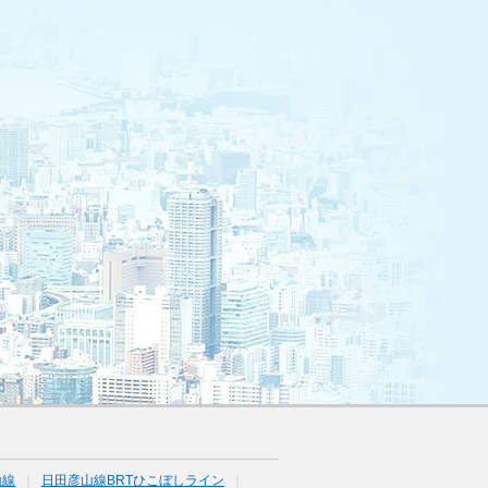
山線
日田彦山線BRTひこぼしライン