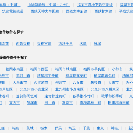
本線（中国）
山陽新幹線（中国・九州）
福岡市営地下鉄空港線
福岡市
筑豊電気鉄道
西鉄天神大牟田線
西鉄太宰府線
西鉄甘木線
平成筑
物件物件を探す
花園前
西鉄香椎
香椎宮前
西鉄千早
名島
貝塚
貸物件物件を探す
福岡市南区
福岡市西区
福岡市城南区
福岡市早良区
小郡市
糸島市
那珂川市
糟屋郡宇美町
糟屋郡篠栗町
糟屋郡志免町
糟屋郡
洗町
大牟田市
久留米市
柳川市
八女市
筑後市
大川市
みや
市戸畑区
北九州市小倉北区
北九州市小倉南区
北九州市八幡東区
北
水巻町
遠賀郡岡垣町
遠賀郡遠賀町
鞍手郡小竹町
鞍手郡鞍手町
町
直方市
飯塚市
田川市
嘉麻市
嘉穂郡桂川町
田川郡糸田町
山形
福島
茨城
栃木
群馬
埼玉
千葉
東京
神奈川
新