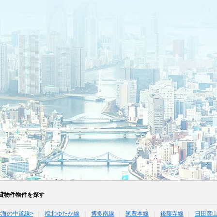
貸物件物件を探す
<海の中道線>
福北ゆたか線
博多南線
筑豊本線
後藤寺線
日田彦