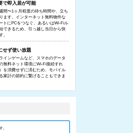
要で即入居が可能
週間〜1ヶ月程度の待ち時間や、立ち
ります。インターネット無料物件な
トにPCをつなぐ、あるいはWi-Fiル
始できるため、引っ越し当日から快
す。
にせず使い放題
ンラインゲームなど、スマホのデータ
無料ネット環境にWi-Fi接続すれ
）を消費せずに済むため、モバイル
る家計の節約に繋げることもできま
す。