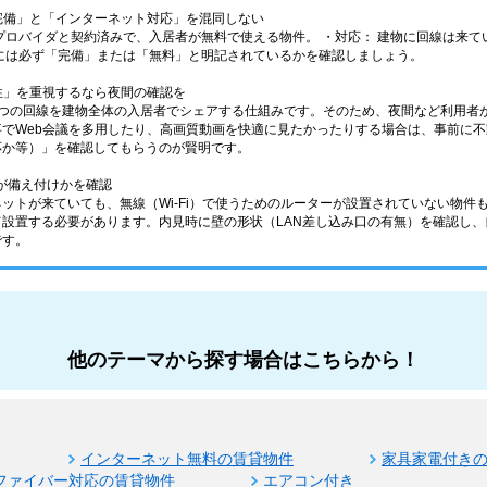
ト完備」と「インターネット対応」を混同しない
プロバイダと契約済みで、入居者が無料で使える物件。 ・対応： 建物に回線は来
には必ず「完備」または「無料」と明記されているかを確認しましょう。
定性」を重視するなら夜間の確認を
1つの回線を建物全体の入居者でシェアする仕組みです。そのため、夜間など利用者
事でWeb会議を多用したり、高画質動画を快適に見たかったりする場合は、事前に
対応か等）」を確認してもらうのが賢明です。
ー」が備え付けかを確認
ネットが来ていても、無線（Wi-Fi）で使うためのルーターが設置されていない物
て設置する必要があります。内見時に壁の形状（LAN差し込み口の有無）を確認し
です。
他のテーマから探す場合はこちらから！
インターネット無料の賃貸物件
家具家電付き
ファイバー対応の賃貸物件
エアコン付き