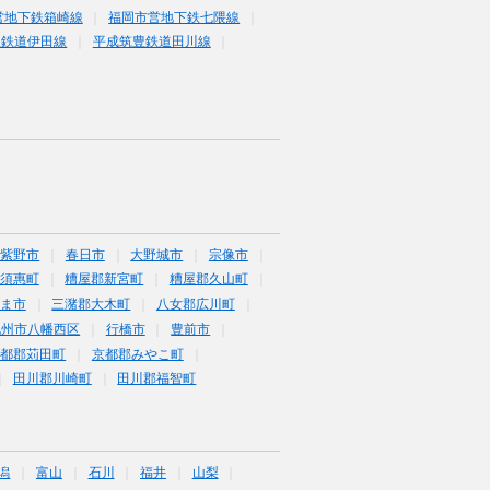
営地下鉄箱崎線
福岡市営地下鉄七隈線
豊鉄道伊田線
平成筑豊鉄道田川線
筑紫野市
春日市
大野城市
宗像市
須惠町
糟屋郡新宮町
糟屋郡久山町
ま市
三潴郡大木町
八女郡広川町
九州市八幡西区
行橋市
豊前市
京都郡苅田町
京都郡みやこ町
田川郡川崎町
田川郡福智町
潟
富山
石川
福井
山梨