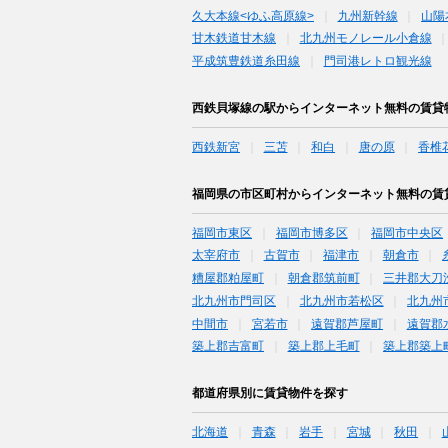
久大本線<ゆふ高原線>
九州新幹線
山陽
甘木鉄道甘木線
北九州モノレール小倉線
平成筑豊鉄道糸田線
門司港レトロ観光線
西鉄貝塚線の駅からインターネット無料の賃貸
西鉄新宮
三苫
和白
唐の原
香椎
福岡県の市区町村からインターネット無料の賃
福岡市東区
福岡市博多区
福岡市中央区
太宰府市
古賀市
福津市
朝倉市
糟屋郡粕屋町
朝倉郡筑前町
三井郡大刀
北九州市門司区
北九州市若松区
北九州
中間市
宮若市
遠賀郡芦屋町
遠賀郡
築上郡吉富町
築上郡上毛町
築上郡築上
都道府県別に賃貸物件を探す
北海道
青森
岩手
宮城
秋田