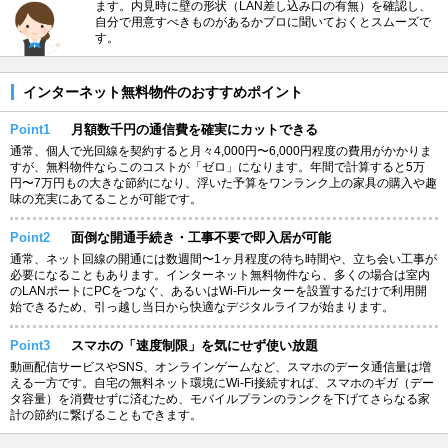
ます。内見時に壁の形状（LAN差し込み口の有無）を確認し、
自分で用意すべきものがあるかプロに聞いておくとスムーズで
す。
インターネット無料物件のおすすめポイント
Point1
月額数千円の通信費を確実にカットできる
通常、個人で光回線を契約すると月々4,000円〜6,000円程度の費用がかかりま
すが、無料物件ならこのコストが「ゼロ」になります。年間で計算すると5万
円〜7万円もの大きな節約になり、浮いた予算をワンランク上の家具の購入や趣
味の充実にあてることが可能です。
Point2
面倒な開通手続き・工事不要で即入居が可能
通常、ネット回線の開通には数週間〜1ヶ月程度の待ち時間や、立ち会い工事が
必要になることもあります。インターネット無料物件なら、多くの場合は室内
のLANポートにPCをつなぐ、あるいはWi-Fiルーターを設置するだけで利用開
始できるため、引っ越し当日から快適なデジタルライフが始まります。
Point3
スマホの「速度制限」を気にせず使い放題
動画配信サービスやSNS、オンラインゲームなど、スマホのデータ通信量は増
える一方です。自宅の無料ネット環境にWi-Fi接続すれば、スマホのギガ（デー
タ容量）を消費せずに済むため、モバイルプランのランクを下げてさらなる家
計の節約に繋げることもできます。