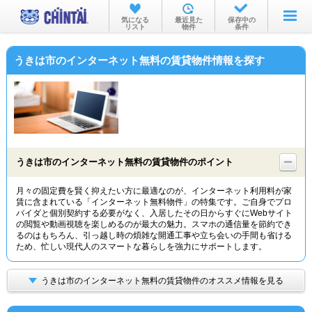
お部屋を探す
気になる
最近見た
保存中の
リスト
物件
条件
沿線・駅から
うきは市のインターネット無料の賃貸物件情報を探す
住所から
家賃相場から
通勤通学時間から
物件特集から
うきは市のインターネット無料の賃貸物件のポイント
不動産会社から
月々の固定費を賢く抑えたい方に最適なのが、インターネット利用料が家
賃に含まれている「インターネット無料物件」の特集です。ご自身でプロ
TOP
バイダと個別契約する必要がなく、入居したその日からすぐにWebサイト
の閲覧や動画視聴を楽しめるのが最大の魅力。スマホの通信量を節約でき
るのはもちろん、引っ越し時の煩雑な開通工事や立ち会いの手間も省ける
ため、忙しい現代人のスマートな暮らしを強力にサポートします。
うきは市のインターネット無料の賃貸物件のオススメ情報を見る