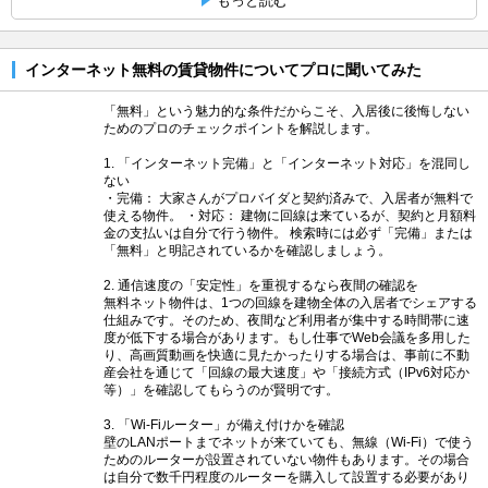
もっと読む
インターネット無料の賃貸物件についてプロに聞いてみた
「無料」という魅力的な条件だからこそ、入居後に後悔しない
ためのプロのチェックポイントを解説します。
1. 「インターネット完備」と「インターネット対応」を混同し
ない
・完備： 大家さんがプロバイダと契約済みで、入居者が無料で
使える物件。 ・対応： 建物に回線は来ているが、契約と月額料
金の支払いは自分で行う物件。 検索時には必ず「完備」または
「無料」と明記されているかを確認しましょう。
2. 通信速度の「安定性」を重視するなら夜間の確認を
無料ネット物件は、1つの回線を建物全体の入居者でシェアする
仕組みです。そのため、夜間など利用者が集中する時間帯に速
度が低下する場合があります。もし仕事でWeb会議を多用した
り、高画質動画を快適に見たかったりする場合は、事前に不動
産会社を通じて「回線の最大速度」や「接続方式（IPv6対応か
等）」を確認してもらうのが賢明です。
3. 「Wi-Fiルーター」が備え付けかを確認
壁のLANポートまでネットが来ていても、無線（Wi-Fi）で使う
ためのルーターが設置されていない物件もあります。その場合
は自分で数千円程度のルーターを購入して設置する必要があり