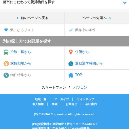
都市にこだわって賃貸物件を探す
前のページへ戻る
ページの先頭へ
気になるリスト
保存中の条件
別の探し方でお部屋を探す
沿線・駅から
住所から
家賃相場から
通勤通学時間から
物件特集から
TOP
スマートフォン
パソコン
地域一覧
アーカイブ
サイトマップ
個人情報
免責
お問合せ
会社案内
(C) CHINTAI Corporation All rights reserved.
[PR]賃貸物件の疑問解決！教えてエイブルAGENT
[PR]賃貸生活の工夫を紹介！CHINTAI情報局