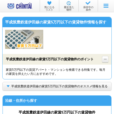
お部屋を探す
気になる
最近見た
保存中の
リスト
物件
条件
沿線・駅から
平成筑豊鉄道伊田線の家賃5万円以下の賃貸物件情報を探す
住所から
家賃相場から
通勤通学時間から
物件特集から
平成筑豊鉄道伊田線の家賃5万円以下の賃貸物件のポイント
不動産会社から
家賃5万円以下の賃貸アパート・マンションを検索できる特集です。毎月
の家賃を抑えたい方におすすめです。
TOP
平成筑豊鉄道伊田線の家賃5万円以下の賃貸物件のオススメ情報を見る
沿線・住所から探す
平成筑豊鉄道伊田線の家賃5万円以下の賃貸物件