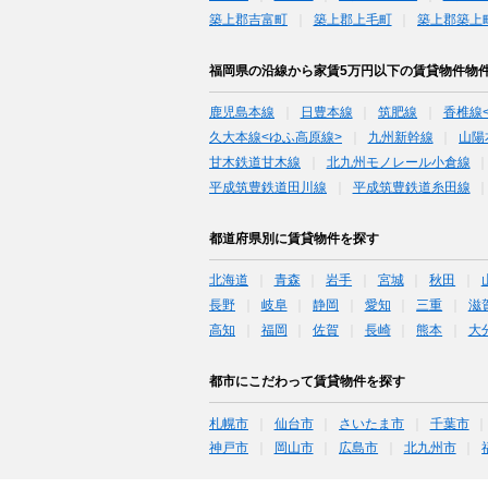
築上郡吉富町
築上郡上毛町
築上郡築上
福岡県の沿線から家賃5万円以下の賃貸物件物
鹿児島本線
日豊本線
筑肥線
香椎線
久大本線<ゆふ高原線>
九州新幹線
山陽
甘木鉄道甘木線
北九州モノレール小倉線
平成筑豊鉄道田川線
平成筑豊鉄道糸田線
都道府県別に賃貸物件を探す
北海道
青森
岩手
宮城
秋田
長野
岐阜
静岡
愛知
三重
滋
高知
福岡
佐賀
長崎
熊本
大
都市にこだわって賃貸物件を探す
札幌市
仙台市
さいたま市
千葉市
神戸市
岡山市
広島市
北九州市