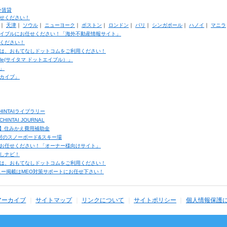
外賃貸
せください！
｜
天津
｜
ソウル
｜
ニューヨーク
｜
ボストン
｜
ロンドン
｜
パリ
｜
シンガポール
｜
ハノイ
｜
マニラ
イブルにお任せください！「海外不動産情報サイト」
ください！
は、おもてなしドットコムをご利用ください！
ble(サイタマ ドットエイブル）」
」
カイブ」
INTAIライブラリー
TAI JOURNAL
ク】住みかえ費用補助金
馬村のスノーボード&スキー場
お任せください！「オーナー様向けサイト」
しナビ！
は、おもてなしドットコムをご利用ください！
ュー掲載はMEO対策サポートにお任せ下さい！
アーカイブ
サイトマップ
リンクについて
サイトポリシー
個人情報保護