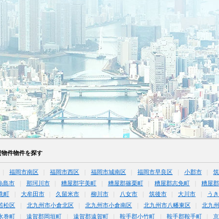
貸物件物件を探す
福岡市南区
福岡市西区
福岡市城南区
福岡市早良区
小郡市
糸島市
那珂川市
糟屋郡宇美町
糟屋郡篠栗町
糟屋郡志免町
糟屋郡
洗町
大牟田市
久留米市
柳川市
八女市
筑後市
大川市
うき
若松区
北九州市小倉北区
北九州市小倉南区
北九州市八幡東区
北九
水巻町
遠賀郡岡垣町
遠賀郡遠賀町
鞍手郡小竹町
鞍手郡鞍手町