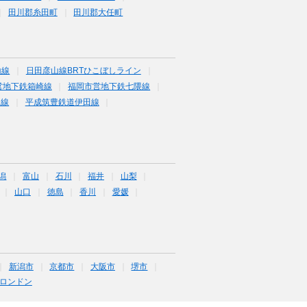
田川郡糸田町
田川郡大任町
山線
日田彦山線BRTひこぼしライン
営地下鉄箱崎線
福岡市営地下鉄七隈線
塚線
平成筑豊鉄道伊田線
潟
富山
石川
福井
山梨
山口
徳島
香川
愛媛
新潟市
京都市
大阪市
堺市
ロンドン