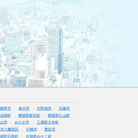
筑紫野市
春日市
大野城市
宗像市
須惠町
糟屋郡新宮町
糟屋郡久山町
は市
みやま市
三潴郡大木町
州市八幡西区
行橋市
豊前市
京都郡苅田町
京都郡みやこ町