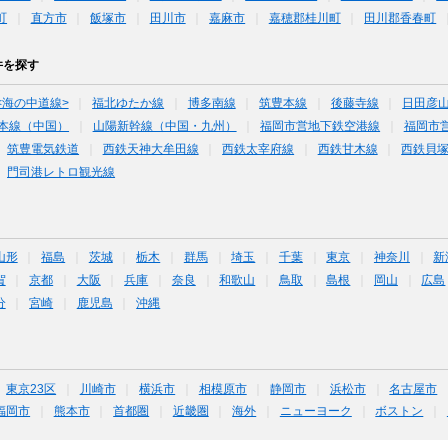
町
直方市
飯塚市
田川市
嘉麻市
嘉穂郡桂川町
田川郡香春町
件を探す
<海の中道線>
福北ゆたか線
博多南線
筑豊本線
後藤寺線
日田彦
本線（中国）
山陽新幹線（中国・九州）
福岡市営地下鉄空港線
福岡市
筑豊電気鉄道
西鉄天神大牟田線
西鉄太宰府線
西鉄甘木線
西鉄貝
門司港レトロ観光線
山形
福島
茨城
栃木
群馬
埼玉
千葉
東京
神奈川
新
賀
京都
大阪
兵庫
奈良
和歌山
鳥取
島根
岡山
広島
分
宮崎
鹿児島
沖縄
東京23区
川崎市
横浜市
相模原市
静岡市
浜松市
名古屋市
福岡市
熊本市
首都圏
近畿圏
海外
ニューヨーク
ボストン