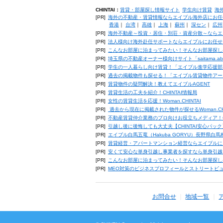
CHINTAI：
賃貸・部屋探し情報サイト
学生向け賃貸
海
[PR]
海外の不動産・賃貸情報ならエイブル海外店にお任
香港
｜
台湾
｜
高雄
｜
上海
｜
蘇州
｜
深セン
｜
広州
[PR]
海外不動産～投資・居住・別荘・資産分散～ならエ
[PR]
法人様向け海外赴任サポートならエイブルにお任せ
[PR]
こんなお部屋に泊まってみたい！そんなお部屋探し
[PR]
埼玉県の不動産オーナー様向けサイト「saitama.a
[PR]
学生の一人暮らし向け賃貸！「エイブル進学応援部
[PR]
過去の掲載物件も探せる！「エイブル賃貸物件アー
[PR]
賃貸物件の疑問解決！教えてエイブルAGENT
[PR]
賃貸生活の工夫を紹介！CHINTAI情報局
[PR]
女性の賃貸生活を応援！Woman.CHINTAI
[PR]
過去から現在に掲載された物件が探せるWoman.CH
[PR]
不動産賃貸仲介業務のプロ向けお役立ちメディア！CHIN
[PR]
引越し後に後悔しても大丈夫【CHINTAI安心パッ
[PR]
エイブル白馬五竜（Hakuba GORYU）長野県白
[PR]
賃貸経営・アパートマンション経営ならエイブルに
[PR]
安くて安心な単身引越し事業者を探すなら単身引越
[PR]
こんなお部屋に泊まってみたい！そんなお部屋探し
[PR]
MEO対策のビジネスプロフィールとストリートビ
お問合せ
地域一覧