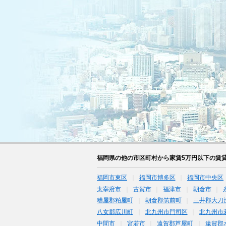
福岡県の他の市区町村から家賃5万円以下の賃
福岡市東区
福岡市博多区
福岡市中央区
太宰府市
古賀市
福津市
朝倉市
糟屋郡粕屋町
朝倉郡筑前町
三井郡大刀
八女郡広川町
北九州市門司区
北九州市
中間市
宮若市
遠賀郡芦屋町
遠賀郡