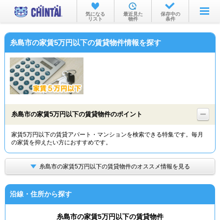
お部屋を探す
気になる
最近見た
保存中の
リスト
物件
条件
沿線・駅から
糸島市の家賃5万円以下の賃貸物件情報を探す
住所から
家賃相場から
通勤通学時間から
物件特集から
糸島市の家賃5万円以下の賃貸物件のポイント
不動産会社から
家賃5万円以下の賃貸アパート・マンションを検索できる特集です。毎月
の家賃を抑えたい方におすすめです。
TOP
糸島市の家賃5万円以下の賃貸物件のオススメ情報を見る
沿線・住所から探す
糸島市の家賃5万円以下の賃貸物件