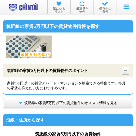
お部屋を探す
気になる
最近見た
保存中の
リスト
物件
条件
沿線・駅から
筑肥線の家賃5万円以下の賃貸物件情報を探す
住所から
家賃相場から
通勤通学時間から
物件特集から
筑肥線の家賃5万円以下の賃貸物件のポイント
不動産会社から
家賃5万円以下の賃貸アパート・マンションを検索できる特集です。毎月
の家賃を抑えたい方におすすめです。
TOP
筑肥線の家賃5万円以下の賃貸物件のオススメ情報を見る
沿線・住所から探す
筑肥線の家賃5万円以下の賃貸物件