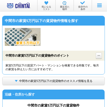
お部屋を探す
気になる
最近見た
保存中の
リスト
物件
条件
沿線・駅から
中間市の家賃5万円以下の賃貸物件情報を探す
住所から
家賃相場から
通勤通学時間から
物件特集から
中間市の家賃5万円以下の賃貸物件のポイント
不動産会社から
家賃5万円以下の賃貸アパート・マンションを検索できる特集です。毎月
の家賃を抑えたい方におすすめです。
TOP
中間市の家賃5万円以下の賃貸物件のオススメ情報を見る
沿線・住所から探す
中間市の家賃5万円以下の賃貸物件