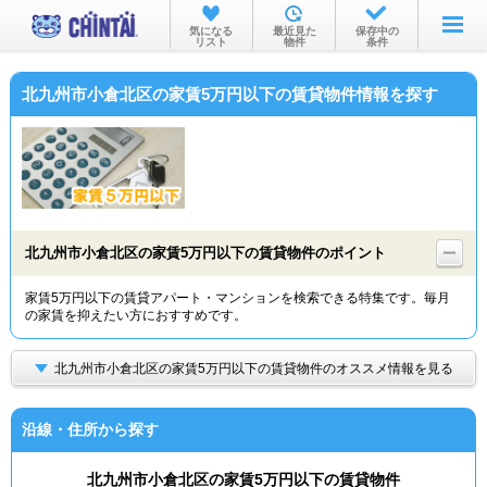
お部屋を探す
気になる
最近見た
保存中の
リスト
物件
条件
沿線・駅から
北九州市小倉北区の家賃5万円以下の賃貸物件情報を探す
住所から
家賃相場から
通勤通学時間から
物件特集から
北九州市小倉北区の家賃5万円以下の賃貸物件のポイント
不動産会社から
家賃5万円以下の賃貸アパート・マンションを検索できる特集です。毎月
の家賃を抑えたい方におすすめです。
TOP
北九州市小倉北区の家賃5万円以下の賃貸物件のオススメ情報を見る
沿線・住所から探す
北九州市小倉北区の家賃5万円以下の賃貸物件