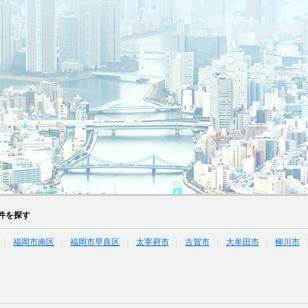
件を探す
福岡市南区
福岡市早良区
太宰府市
古賀市
大牟田市
柳川市