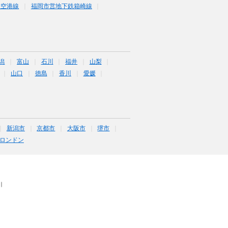
鉄空港線
福岡市営地下鉄箱崎線
潟
富山
石川
福井
山梨
山口
徳島
香川
愛媛
新潟市
京都市
大阪市
堺市
ロンドン
｜