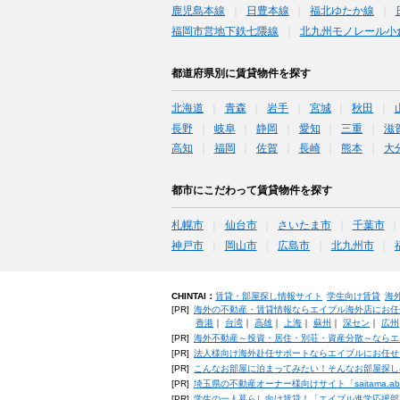
鹿児島本線
日豊本線
福北ゆたか線
福岡市営地下鉄七隈線
北九州モノレール小
都道府県別に賃貸物件を探す
北海道
青森
岩手
宮城
秋田
長野
岐阜
静岡
愛知
三重
滋
高知
福岡
佐賀
長崎
熊本
大
都市にこだわって賃貸物件を探す
札幌市
仙台市
さいたま市
千葉市
神戸市
岡山市
広島市
北九州市
CHINTAI：
賃貸・部屋探し情報サイト
学生向け賃貸
海
[PR]
海外の不動産・賃貸情報ならエイブル海外店にお任
香港
｜
台湾
｜
高雄
｜
上海
｜
蘇州
｜
深セン
｜
広州
[PR]
海外不動産～投資・居住・別荘・資産分散～ならエ
[PR]
法人様向け海外赴任サポートならエイブルにお任せ
[PR]
こんなお部屋に泊まってみたい！そんなお部屋探し
[PR]
埼玉県の不動産オーナー様向けサイト「saitama.a
[PR]
学生の一人暮らし向け賃貸！「エイブル進学応援部