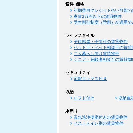
賃料･価格
初期費用クレジット払い可能の
家賃3万円以下の賃貸物件
学生割引制度（学割）が適用で
ライフスタイル
子供部屋・子供可の賃貸物件
ペット可・ペット相談可の賃貸
二人暮らし向け賃貸物件
シニア・高齢者相談可の賃貸物
セキュリティ
宅配ボックス付き
収納
ロフト付き
収納重
水周り
温水洗浄便座付きの賃貸物件
バス・トイレ別の賃貸物件