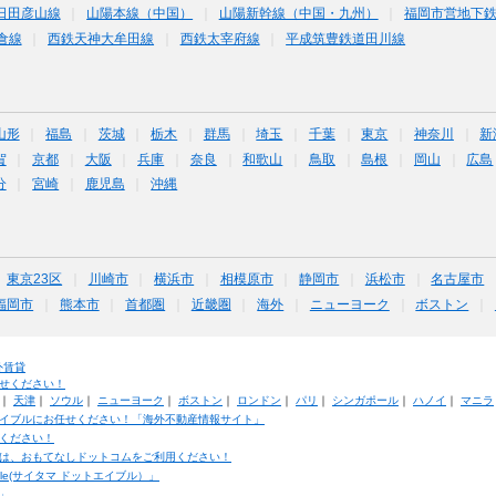
日田彦山線
山陽本線（中国）
山陽新幹線（中国・九州）
福岡市営地下
倉線
西鉄天神大牟田線
西鉄太宰府線
平成筑豊鉄道田川線
山形
福島
茨城
栃木
群馬
埼玉
千葉
東京
神奈川
新
賀
京都
大阪
兵庫
奈良
和歌山
鳥取
島根
岡山
広島
分
宮崎
鹿児島
沖縄
東京23区
川崎市
横浜市
相模原市
静岡市
浜松市
名古屋市
福岡市
熊本市
首都圏
近畿圏
海外
ニューヨーク
ボストン
外賃貸
せください！
｜
天津
｜
ソウル
｜
ニューヨーク
｜
ボストン
｜
ロンドン
｜
パリ
｜
シンガポール
｜
ハノイ
｜
マニラ
イブルにお任せください！「海外不動産情報サイト」
ください！
は、おもてなしドットコムをご利用ください！
ble(サイタマ ドットエイブル）」
」