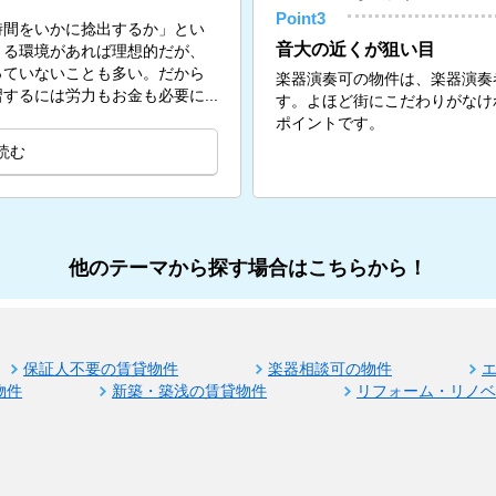
Point3
時間をいかに捻出するか」とい
音大の近くが狙い目
きる環境があれば理想的だが、
っていないことも多い。だから
楽器演奏可の物件は、楽器演奏
するには労力もお金も必要に...
す。よほど街にこだわりがなけ
ポイントです。
読む
他のテーマから探す場合はこちらから！
保証人不要の賃貸物件
楽器相談可の物件
物件
新築・築浅の賃貸物件
リフォーム・リノ