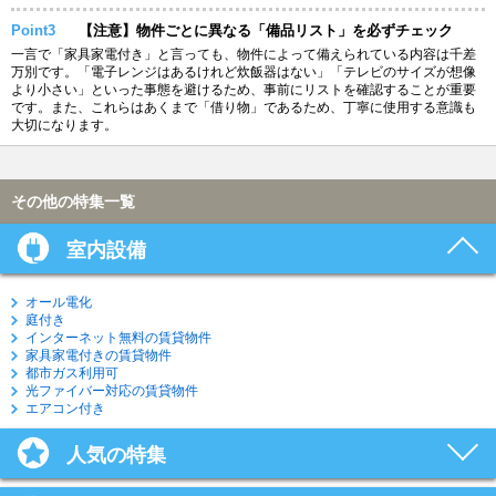
Point3
【注意】物件ごとに異なる「備品リスト」を必ずチェック
一言で「家具家電付き」と言っても、物件によって備えられている内容は千差
万別です。「電子レンジはあるけれど炊飯器はない」「テレビのサイズが想像
より小さい」といった事態を避けるため、事前にリストを確認することが重要
です。また、これらはあくまで「借り物」であるため、丁寧に使用する意識も
大切になります。
その他の特集一覧
室内設備
オール電化
庭付き
インターネット無料の賃貸物件
家具家電付きの賃貸物件
都市ガス利用可
光ファイバー対応の賃貸物件
エアコン付き
人気の特集