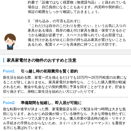
約書で「設備ではなく残置物（無償貸与品）」と扱われている
場合は、自己負担になることもあります。内見時や契約前に、
保証の範囲をしっかり確認しておきましょう。
3. 「持ち込み」の可否も忘れずに
「これだけは自分のこだわりを使いたい」というお気に入りの
家具がある場合、既存の備え付け家具を撤去・保管できるかど
うかも確認が必要です。スペースが限られているお部屋では、
備え付けがあるがゆえに自分の持ち込み家具が置けないことも
あるため、配置イメージを具体的に持つことが大切です。
家具家電付きの物件のおすすめと注意
Point1
引っ越し時の初期費用を賢く節約
新生活を始める際、家電一式を揃えるだけでも10万円〜20万円程度の出費にな
ることが珍しくありません。家具家電付き物件なら、こうした購入費用が軽減
されるため、敷金や礼金などの契約費用に予算を回すことができます。貯金を
切り崩さずに、身軽に新生活を始めたい方にぴったりです。
Point2
準備期間を短縮し、即入居が可能に
急な転勤や進学が決まった際、家電量販店を回って配送を待つ時間は大きな負
担になります。あらかじめ設備が揃っている物件なら、大きな荷物を持たずに
スーツケース一つで入居できるケースも。搬入作業や退去時の処分・リサイク
ル手続きの手間もかからないため、タイパ（タイムパフォーマンス）を重視す
る方にも選ばれています。