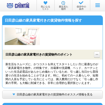
お部屋を探す
気になる
最近見た
保存中の
リスト
物件
条件
沿線・駅から
日田彦山線の家具家電付きの賃貸物件情報を探す
住所から
家賃相場から
通勤通学時間から
物件特集から
日田彦山線の家具家電付きの賃貸物件のポイント
不動産会社から
新生活をスムーズに、かつコストを抑えてスタートしたい方に最適なのが
「家具家電付き物件」の特集です。冷蔵庫や洗濯機、ベッド、カーテンと
TOP
いった生活必需品があらかじめ備わっているため、引っ越し当日から普段
通りの生活を始めることができます。特に、初めての一人暮らしや、短期
間の入居を予定している方にとっては、購入費用だけでなく「引っ越し作
業の手間」も大幅に削減できる、非常に合理的な選択肢といえます。
日田彦山線の家具家電付きの賃貸物件のオススメ情報を見る