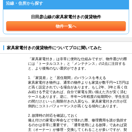
沿線・住所から探す
日田彦山線の家具家電付きの賃貸物件
物件一覧へ
家具家電付きの賃貸物件についてプロに聞いてみた
「家具家電付き」は非常に便利な仕組みですが、物件選びの際
には「トータルコスト」と「メンテナンス」の2点に注目する
と、より後悔のない選択ができます。
1. 「家賃差」と「居住期間」のバランスを考える
家具家電付き物件は、通常の物件よりも家賃が数千円〜1万円ほ
ど高く設定されている場合があります。もし2年、3年と長く住
み続ける予定であれば、自分で家電を買い揃えた方が安く済む
ケースもあります。逆に、半年〜1年程度の短期間や、学生生活
の間だけといった期限付きの入居なら、家具家電付きの方が圧
倒的にコストパフォーマンスが高くなる傾向にあります。
2. 故障時の対応を確認しておく
備え付けの家電が寿命などで壊れた際、修理費用を誰が負担す
るのかは非常に重要です。「通常使用による故障」であれば貸
主（オーナー）が修理・交換してくれることが多いですが、契