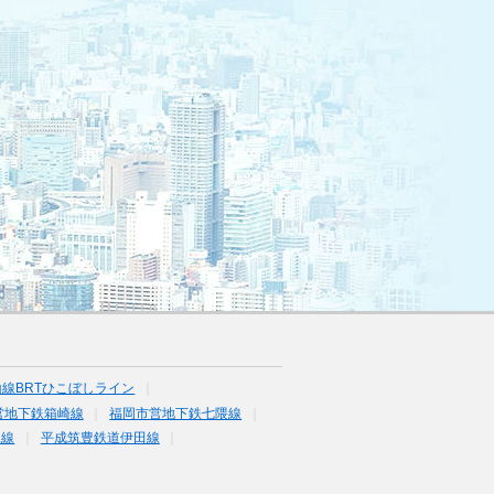
線BRTひこぼしライン
営地下鉄箱崎線
福岡市営地下鉄七隈線
塚線
平成筑豊鉄道伊田線