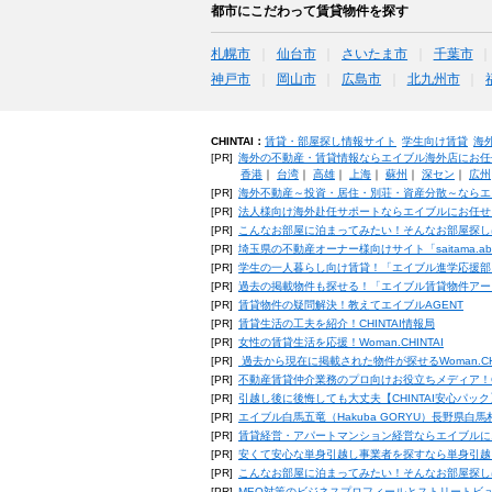
都市にこだわって賃貸物件を探す
札幌市
仙台市
さいたま市
千葉市
神戸市
岡山市
広島市
北九州市
CHINTAI：
賃貸・部屋探し情報サイト
学生向け賃貸
海
[PR]
海外の不動産・賃貸情報ならエイブル海外店にお任
香港
｜
台湾
｜
高雄
｜
上海
｜
蘇州
｜
深セン
｜
広州
[PR]
海外不動産～投資・居住・別荘・資産分散～ならエ
[PR]
法人様向け海外赴任サポートならエイブルにお任せ
[PR]
こんなお部屋に泊まってみたい！そんなお部屋探し
[PR]
埼玉県の不動産オーナー様向けサイト「saitama.a
[PR]
学生の一人暮らし向け賃貸！「エイブル進学応援部
[PR]
過去の掲載物件も探せる！「エイブル賃貸物件アー
[PR]
賃貸物件の疑問解決！教えてエイブルAGENT
[PR]
賃貸生活の工夫を紹介！CHINTAI情報局
[PR]
女性の賃貸生活を応援！Woman.CHINTAI
[PR]
過去から現在に掲載された物件が探せるWoman.CH
[PR]
不動産賃貸仲介業務のプロ向けお役立ちメディア！CHIN
[PR]
引越し後に後悔しても大丈夫【CHINTAI安心パッ
[PR]
エイブル白馬五竜（Hakuba GORYU）長野県白
[PR]
賃貸経営・アパートマンション経営ならエイブルに
[PR]
安くて安心な単身引越し事業者を探すなら単身引越
[PR]
こんなお部屋に泊まってみたい！そんなお部屋探し
[PR]
MEO対策のビジネスプロフィールとストリートビ