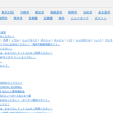
東京23区
川崎市
横浜市
相模原市
静岡市
浜松市
名古屋市
福岡市
熊本市
首都圏
近畿圏
海外
ニューヨーク
ボストン
外賃貸
せください！
｜
天津
｜
ソウル
｜
ニューヨーク
｜
ボストン
｜
ロンドン
｜
パリ
｜
シンガポール
｜
ハノイ
｜
マニラ
イブルにお任せください！「海外不動産情報サイト」
ください！
は、おもてなしドットコムをご利用ください！
ble(サイタマ ドットエイブル）」
」
カイブ」
INTAIライブラリー
TAI JOURNAL
ク】住みかえ費用補助金
馬村のスノーボード&スキー場
お任せください！「オーナー様向けサイト」
しナビ！
は、おもてなしドットコムをご利用ください！
ュー掲載はMEO対策サポートにお任せ下さい！