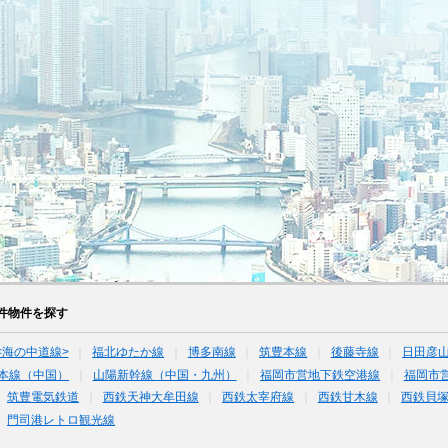
件物件を探す
<海の中道線>
福北ゆたか線
博多南線
筑豊本線
後藤寺線
日田彦山
本線（中国）
山陽新幹線（中国・九州）
福岡市営地下鉄空港線
福岡市
筑豊電気鉄道
西鉄天神大牟田線
西鉄太宰府線
西鉄甘木線
西鉄貝
門司港レトロ観光線