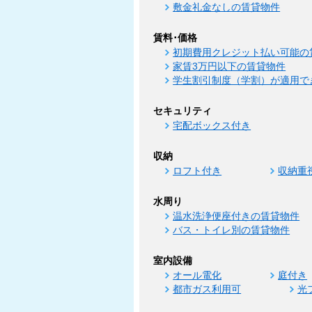
敷金礼金なしの賃貸物件
賃料･価格
初期費用クレジット払い可能の
家賃3万円以下の賃貸物件
学生割引制度（学割）が適用で
セキュリティ
宅配ボックス付き
収納
ロフト付き
収納重
水周り
温水洗浄便座付きの賃貸物件
バス・トイレ別の賃貸物件
室内設備
オール電化
庭付き
都市ガス利用可
光