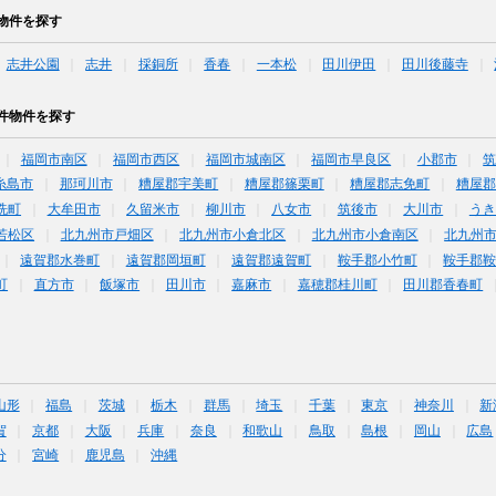
物件を探す
志井公園
志井
採銅所
香春
一本松
田川伊田
田川後藤寺
件物件を探す
福岡市南区
福岡市西区
福岡市城南区
福岡市早良区
小郡市
糸島市
那珂川市
糟屋郡宇美町
糟屋郡篠栗町
糟屋郡志免町
糟屋郡
洗町
大牟田市
久留米市
柳川市
八女市
筑後市
大川市
うき
若松区
北九州市戸畑区
北九州市小倉北区
北九州市小倉南区
北九州
遠賀郡水巻町
遠賀郡岡垣町
遠賀郡遠賀町
鞍手郡小竹町
鞍手郡
町
直方市
飯塚市
田川市
嘉麻市
嘉穂郡桂川町
田川郡香春町
山形
福島
茨城
栃木
群馬
埼玉
千葉
東京
神奈川
新
賀
京都
大阪
兵庫
奈良
和歌山
鳥取
島根
岡山
広島
分
宮崎
鹿児島
沖縄