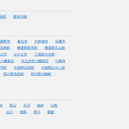
池尻
豊前川崎
筑紫野市
春日市
大野城市
宗像市
須惠町
糟屋郡新宮町
糟屋郡久山町
は市
みやま市
三潴郡大木町
市八幡東区
北九州市八幡西区
行橋市
鞍手町
京都郡苅田町
京都郡みやこ町
田川郡糸田町
田川郡川崎町
潟
富山
石川
福井
山梨
山口
徳島
香川
愛媛