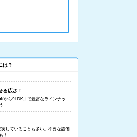
には？
せる広さ！
DKから9LDKまで豊富なラインナッ
う
が充実していることも多い。不要な設備
も！