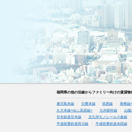
福岡県の他の沿線からファミリー向けの賃貸物
鹿児島本線
日豊本線
筑肥線
香椎線
久大本線<ゆふ高原線>
九州新幹線
山陽
甘木鉄道甘木線
北九州モノレール小倉線
平成筑豊鉄道田川線
平成筑豊鉄道糸田線