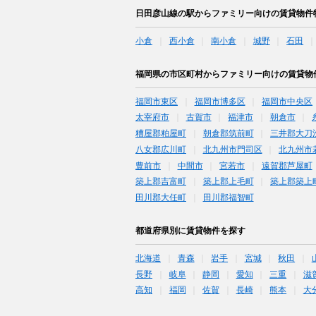
日田彦山線の駅からファミリー向けの賃貸物件
小倉
西小倉
南小倉
城野
石田
福岡県の市区町村からファミリー向けの賃貸物
福岡市東区
福岡市博多区
福岡市中央区
太宰府市
古賀市
福津市
朝倉市
糟屋郡粕屋町
朝倉郡筑前町
三井郡大刀
八女郡広川町
北九州市門司区
北九州市
豊前市
中間市
宮若市
遠賀郡芦屋町
築上郡吉富町
築上郡上毛町
築上郡築上
田川郡大任町
田川郡福智町
都道府県別に賃貸物件を探す
北海道
青森
岩手
宮城
秋田
長野
岐阜
静岡
愛知
三重
滋
高知
福岡
佐賀
長崎
熊本
大