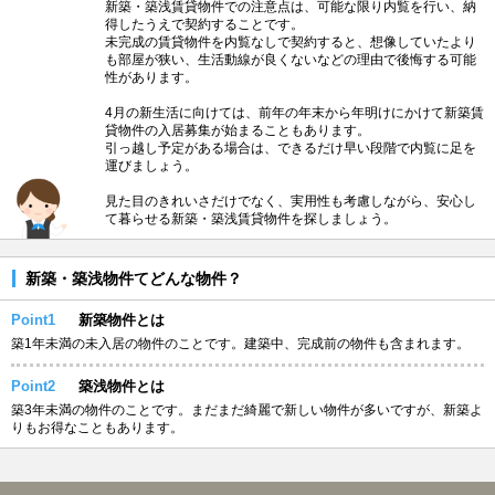
新築・築浅賃貸物件での注意点は、可能な限り内覧を行い、納
得したうえで契約することです。
未完成の賃貸物件を内覧なしで契約すると、想像していたより
も部屋が狭い、生活動線が良くないなどの理由で後悔する可能
性があります。
4月の新生活に向けては、前年の年末から年明けにかけて新築賃
貸物件の入居募集が始まることもあります。
引っ越し予定がある場合は、できるだけ早い段階で内覧に足を
運びましょう。
見た目のきれいさだけでなく、実用性も考慮しながら、安心し
て暮らせる新築・築浅賃貸物件を探しましょう。
新築・築浅物件てどんな物件？
Point1
新築物件とは
築1年未満の未入居の物件のことです。建築中、完成前の物件も含まれます。
Point2
築浅物件とは
築3年未満の物件のことです。まだまだ綺麗で新しい物件が多いですが、新築よ
りもお得なこともあります。