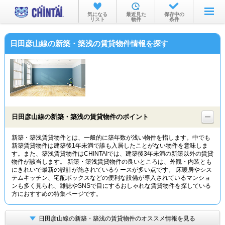
お部屋を探す
気になる
最近見た
保存中の
リスト
物件
条件
沿線・駅から
日田彦山線の新築・築浅の賃貸物件情報を探す
住所から
家賃相場から
通勤通学時間から
物件特集から
日田彦山線の新築・築浅の賃貸物件のポイント
不動産会社から
新築・築浅賃貸物件とは、一般的に築年数が浅い物件を指します。中でも
新築賃貸物件は建築後1年未満で誰も入居したことがない物件を意味しま
TOP
す。また、築浅賃貸物件はCHINTAIでは、建築後3年未満の新築以外の賃貸
物件が該当します。 新築・築浅賃貸物件の良いところは、外観・内装とも
にきれいで最新の設計が施されているケースが多い点です。 床暖房やシス
テムキッチン、宅配ボックスなどの便利な設備が導入されているマンショ
ンも多く見られ、雑誌やSNSで目にするおしゃれな賃貸物件を探している
方におすすめの特集ページです。
日田彦山線の新築・築浅の賃貸物件のオススメ情報を見る