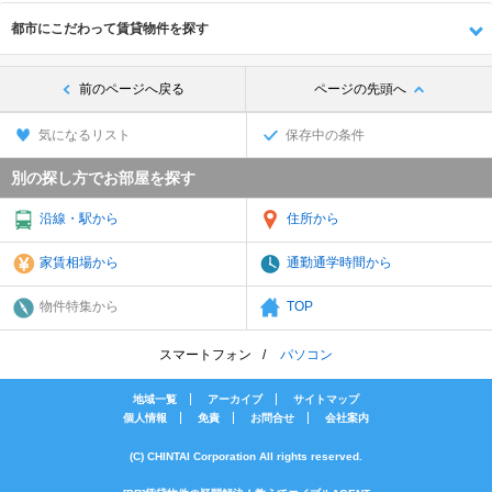
都市にこだわって賃貸物件を探す
前のページへ戻る
ページの先頭へ
気になるリスト
保存中の条件
別の探し方でお部屋を探す
沿線・駅から
住所から
家賃相場から
通勤通学時間から
物件特集から
TOP
スマートフォン
パソコン
地域一覧
アーカイブ
サイトマップ
個人情報
免責
お問合せ
会社案内
(C) CHINTAI Corporation All rights reserved.