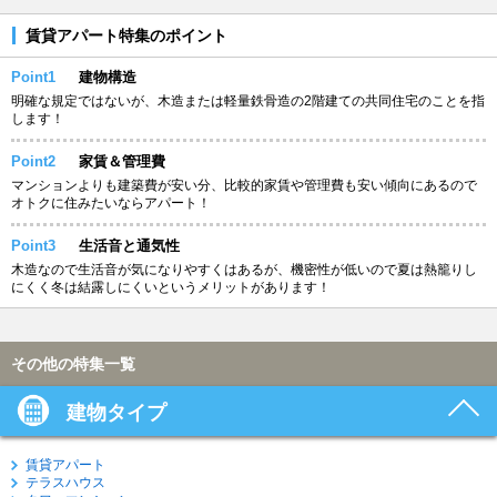
賃貸アパート特集のポイント
Point1
建物構造
明確な規定ではないが、木造または軽量鉄骨造の2階建ての共同住宅のことを指
します！
Point2
家賃＆管理費
マンションよりも建築費が安い分、比較的家賃や管理費も安い傾向にあるので
オトクに住みたいならアパート！
Point3
生活音と通気性
木造なので生活音が気になりやすくはあるが、機密性が低いので夏は熱籠りし
にくく冬は結露しにくいというメリットがあります！
その他の特集一覧
建物タイプ
賃貸アパート
テラスハウス