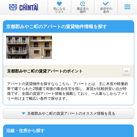
お部屋を探す
気になる
最近見た
保存中の
リスト
物件
条件
沿線・駅から
京都郡みやこ町のアパートの賃貸物件情報を探す
住所から
家賃相場から
通勤通学時間から
物件特集から
京都郡みやこ町の賃貸アパートのポイント
不動産会社から
アパートの賃貸物件を探すならこちら。アパートとは、主に木造や軽量鉄
骨で建てられた2階建て前後の集合住宅を指し、家賃が比較的安い点が特
TOP
徴です。全国の賃貸アパート情報を掲載しており、一人暮らしからファミ
リー向けまで幅広い条件で探せます。
京都郡みやこ町の賃貸アパートのオススメ情報を見る
沿線・住所から探す