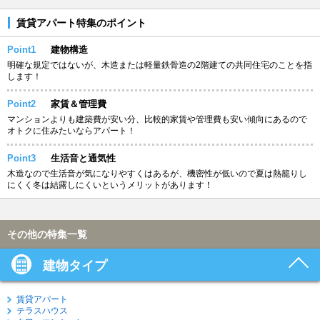
賃貸アパート特集のポイント
Point1
建物構造
明確な規定ではないが、木造または軽量鉄骨造の2階建ての共同住宅のことを指
します！
Point2
家賃＆管理費
マンションよりも建築費が安い分、比較的家賃や管理費も安い傾向にあるので
オトクに住みたいならアパート！
Point3
生活音と通気性
木造なので生活音が気になりやすくはあるが、機密性が低いので夏は熱籠りし
にくく冬は結露しにくいというメリットがあります！
その他の特集一覧
建物タイプ
賃貸アパート
テラスハウス