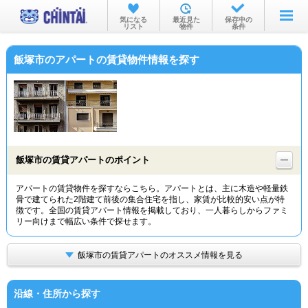
お部屋を探す
気になる
最近見た
保存中の
リスト
物件
条件
沿線・駅から
飯塚市のアパートの賃貸物件情報を探す
住所から
家賃相場から
通勤通学時間から
物件特集から
飯塚市の賃貸アパートのポイント
不動産会社から
アパートの賃貸物件を探すならこちら。アパートとは、主に木造や軽量鉄
骨で建てられた2階建て前後の集合住宅を指し、家賃が比較的安い点が特
TOP
徴です。全国の賃貸アパート情報を掲載しており、一人暮らしからファミ
リー向けまで幅広い条件で探せます。
飯塚市の賃貸アパートのオススメ情報を見る
沿線・住所から探す