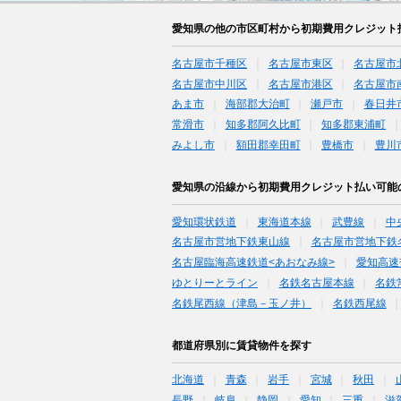
愛知県の他の市区町村から初期費用クレジット
名古屋市千種区
名古屋市東区
名古屋市
名古屋市中川区
名古屋市港区
名古屋市
あま市
海部郡大治町
瀬戸市
春日井
常滑市
知多郡阿久比町
知多郡東浦町
みよし市
額田郡幸田町
豊橋市
豊川
愛知県の沿線から初期費用クレジット払い可能
愛知環状鉄道
東海道本線
武豊線
中
名古屋市営地下鉄東山線
名古屋市営地下鉄
名古屋臨海高速鉄道<あおなみ線>
愛知高速
ゆとりーとライン
名鉄名古屋本線
名鉄
名鉄尾西線（津島－玉ノ井）
名鉄西尾線
都道府県別に賃貸物件を探す
北海道
青森
岩手
宮城
秋田
長野
岐阜
静岡
愛知
三重
滋