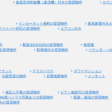
食器洗浄乾燥機（食洗機）付きの賃貸物件
カウ
インターネット無料の賃貸物件
家具家電付き
ファイバー対応の賃貸物件
エアコン付き
件
駅徒歩5分以内の賃貸物件
角部屋
る賃貸物件
駐車場付き賃貸物件
ベランダ・バ
テナント
テラスハウス
タワーマンション
分譲賃貸の物件
定期借家物件
メゾネット
保証人不要の賃貸物件
ピアノ相談可の賃貸物件
360度パノラマ写真ありの賃貸物件
新築・築浅の賃貸物件
みの賃貸物件