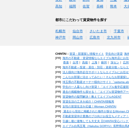
高知
福岡
佐賀
長崎
熊本
大
都市にこだわって賃貸物件を探す
札幌市
仙台市
さいたま市
千葉市
神戸市
岡山市
広島市
北九州市
CHINTAI：
賃貸・部屋探し情報サイト
学生向け賃貸
海
[PR]
海外の不動産・賃貸情報ならエイブル海外店にお任
香港
｜
台湾
｜
高雄
｜
上海
｜
蘇州
｜
深セン
｜
広州
[PR]
海外不動産～投資・居住・別荘・資産分散～ならエ
[PR]
法人様向け海外赴任サポートならエイブルにお任せ
[PR]
こんなお部屋に泊まってみたい！そんなお部屋探し
[PR]
埼玉県の不動産オーナー様向けサイト「saitama.a
[PR]
学生の一人暮らし向け賃貸！「エイブル進学応援部
[PR]
過去の掲載物件も探せる！「エイブル賃貸物件アー
[PR]
賃貸物件の疑問解決！教えてエイブルAGENT
[PR]
賃貸生活の工夫を紹介！CHINTAI情報局
[PR]
女性の賃貸生活を応援！Woman.CHINTAI
[PR]
過去から現在に掲載された物件が探せるWoman.CH
[PR]
不動産賃貸仲介業務のプロ向けお役立ちメディア！CHIN
[PR]
引越し後に後悔しても大丈夫【CHINTAI安心パッ
[PR]
エイブル白馬五竜（Hakuba GORYU）長野県白