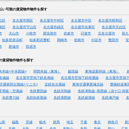
払い可能の賃貸物件物件を探す
北区
名古屋市西区
名古屋市中村区
名古屋市中区
名古屋市昭和区
南区
名古屋市守山区
名古屋市緑区
名古屋市名東区
名古屋市天白区
市
犬山市
小牧市
尾張旭市
岩倉市
日進市
北名古屋市
長久
知多郡美浜町
知多郡武豊町
岡崎市
碧南市
刈谷市
豊田市
安
市
新城市
田原市
の賃貸物件物件を探す
央本線<中央西線>
関西本線（東海）
飯田線
東海道新幹線（東海）
名城線
名古屋市営地下鉄名港線
名古屋市営地下鉄桜通線
名古屋市営地
交通東部丘陵線<リニモ>
近鉄名古屋線
東海交通事業城北線
豊橋鉄道東
常滑線・空港線
名鉄豊田線
名鉄河和線
名鉄津島線･尾西線（須ケ口-弥
名鉄豊川線
名鉄知多新線
名鉄蒲郡線
名鉄築港線
名鉄瀬戸線
山形
福島
茨城
栃木
群馬
埼玉
千葉
東京
神奈川
新
賀
京都
大阪
兵庫
奈良
和歌山
鳥取
島根
岡山
広島