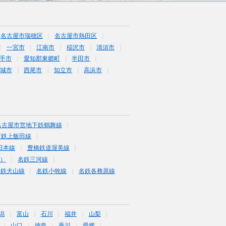
名古屋市瑞穂区
名古屋市熱田区
一宮市
江南市
稲沢市
清須市
手市
愛知郡東郷町
半田市
城市
西尾市
知立市
高浜市
名古屋市営地下鉄鶴舞線
下鉄上飯田線
田本線
豊橋鉄道渥美線
富）
名鉄三河線
名鉄犬山線
名鉄小牧線
名鉄各務原線
潟
富山
石川
福井
山梨
山口
徳島
香川
愛媛