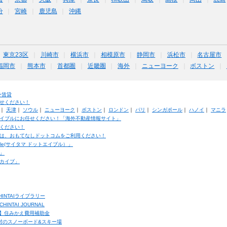
分
宮崎
鹿児島
沖縄
東京23区
川崎市
横浜市
相模原市
静岡市
浜松市
名古屋市
福岡市
熊本市
首都圏
近畿圏
海外
ニューヨーク
ボストン
外賃貸
せください！
｜
天津
｜
ソウル
｜
ニューヨーク
｜
ボストン
｜
ロンドン
｜
パリ
｜
シンガポール
｜
ハノイ
｜
マニラ
イブルにお任せください！「海外不動産情報サイト」
ください！
は、おもてなしドットコムをご利用ください！
ble(サイタマ ドットエイブル）」
」
カイブ」
INTAIライブラリー
TAI JOURNAL
ク】住みかえ費用補助金
馬村のスノーボード&スキー場