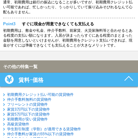
通常、初期費用は銀行の振込になることが多いですが、初期費用クレジット払
い可能であれば、忙しかったり、うっかりしていて振り込みそびれるなんて心
配もありません。
Point3
すぐに現金が用意できなくても支払える
初期費用は、敷金や礼金、仲介手数料、前家賃、火災保険料等と合わせるとあ
る程度の支払い額になります。入居が決まったらすぐにある程度のまとまった
金額を用意しないといけませんが、初期費用をクレジット支払いできれば、現
金がすぐには準備できなくても支払えることが大きなメリットです。
その他の特集一覧
賃料･価格
初期費用クレジット払い可能の賃貸物件
仲介手数料無料の賃貸物件
フリーレントの賃貸物件
家賃3万円以下の賃貸物件
家賃5万円以下の賃貸物件
初期費用が安い賃貸物件
高級賃貸物件
学生割引制度（学割）が適用できる賃貸物件
仲介手数料が家賃の55%以下の賃貸物件