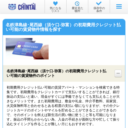
お部屋を探す
気になる
最近見た
保存中の
リスト
物件
条件
沿線・駅から
名鉄津島線･尾西線（須ケ口-弥富）の初期費用クレジット払
住所から
い可能の賃貸物件情報を探す
家賃相場から
通勤通学時間から
物件特集から
名鉄津島線･尾西線（須ケ口-弥富）の初期費用クレジット払
不動産会社から
い可能の賃貸物件のポイント
TOP
初期費用クレジット払い可能の賃貸アパート・マンションを検索できる特
集です。初期費用をクレジットカードで支払いすることができれば、銀行
振込の支払いと違い、現金がすぐには準備できなくても支払えることが大
きなメリットです。また初期費用は、敷金や礼金、仲介手数料、前家賃、
火災保険料等と合わせるとある程度の支払い額になりますが、その分クレ
ジットカードのポイントやマイルを貯めることができることができるの
で、そのポイントを例えば新生活の買い物に使うこと等も可能になりま
す。振込の手間もかからない為、入金の手続きが面倒な方や忙しくて振り
込むタイミングを作ることが難しい方にもおすすめです。