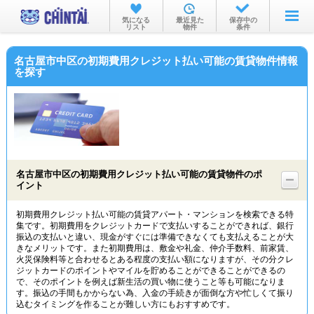
お部屋を探す
気になる
最近見た
保存中の
リスト
物件
条件
沿線・駅から
名古屋市中区の初期費用クレジット払い可能の賃貸物件情報
住所から
を探す
家賃相場から
通勤通学時間から
物件特集から
名古屋市中区の初期費用クレジット払い可能の賃貸物件のポ
不動産会社から
イント
TOP
初期費用クレジット払い可能の賃貸アパート・マンションを検索できる特
集です。初期費用をクレジットカードで支払いすることができれば、銀行
振込の支払いと違い、現金がすぐには準備できなくても支払えることが大
きなメリットです。また初期費用は、敷金や礼金、仲介手数料、前家賃、
火災保険料等と合わせるとある程度の支払い額になりますが、その分クレ
ジットカードのポイントやマイルを貯めることができることができるの
で、そのポイントを例えば新生活の買い物に使うこと等も可能になりま
す。振込の手間もかからない為、入金の手続きが面倒な方や忙しくて振り
込むタイミングを作ることが難しい方にもおすすめです。