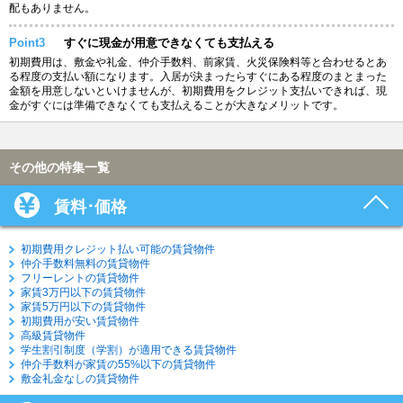
配もありません。
Point3
すぐに現金が用意できなくても支払える
初期費用は、敷金や礼金、仲介手数料、前家賃、火災保険料等と合わせるとあ
る程度の支払い額になります。入居が決まったらすぐにある程度のまとまった
金額を用意しないといけませんが、初期費用をクレジット支払いできれば、現
金がすぐには準備できなくても支払えることが大きなメリットです。
その他の特集一覧
賃料･価格
初期費用クレジット払い可能の賃貸物件
仲介手数料無料の賃貸物件
フリーレントの賃貸物件
家賃3万円以下の賃貸物件
家賃5万円以下の賃貸物件
初期費用が安い賃貸物件
高級賃貸物件
学生割引制度（学割）が適用できる賃貸物件
仲介手数料が家賃の55%以下の賃貸物件
敷金礼金なしの賃貸物件