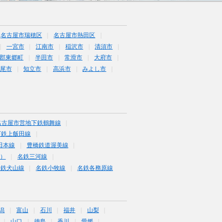
名古屋市瑞穂区
名古屋市熱田区
一宮市
江南市
稲沢市
清須市
郡東郷町
半田市
常滑市
大府市
尾市
知立市
高浜市
みよし市
名古屋市営地下鉄鶴舞線
下鉄上飯田線
田本線
豊橋鉄道渥美線
富）
名鉄三河線
名鉄犬山線
名鉄小牧線
名鉄各務原線
潟
富山
石川
福井
山梨
山口
徳島
香川
愛媛