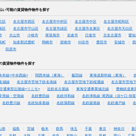
払い可能の賃貸物件物件を探す
北区
名古屋市西区
名古屋市中村区
名古屋市中区
名古屋市昭和区
南区
名古屋市守山区
名古屋市緑区
名古屋市名東区
名古屋市天白区
市
犬山市
小牧市
尾張旭市
岩倉市
日進市
北名古屋市
愛知
浜町
知多郡武豊町
岡崎市
碧南市
刈谷市
豊田市
安城市
西
田原市
の賃貸物件物件を探す
央本線<中央西線>
関西本線（東海）
飯田線
東海道新幹線（東海）
名城線
名古屋市営地下鉄名港線
名古屋市営地下鉄桜通線
名古屋市営地
交通東部丘陵線<リニモ>
近鉄名古屋線
東海交通事業城北線
豊橋鉄道東
常滑線・空港線
名鉄豊田線
名鉄河和線
名鉄津島線･尾西線（須ケ口-弥
名鉄豊川線
名鉄知多新線
名鉄蒲郡線
名鉄築港線
名鉄瀬戸線
山形
福島
茨城
栃木
群馬
埼玉
千葉
東京
神奈川
新
賀
京都
大阪
兵庫
奈良
和歌山
鳥取
島根
岡山
広島