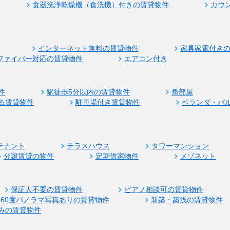
食器洗浄乾燥機（食洗機）付きの賃貸物件
カウ
インターネット無料の賃貸物件
家具家電付き
ファイバー対応の賃貸物件
エアコン付き
件
駅徒歩5分以内の賃貸物件
角部屋
る賃貸物件
駐車場付き賃貸物件
ベランダ・バ
テナント
テラスハウス
タワーマンション
分譲賃貸の物件
定期借家物件
メゾネット
保証人不要の賃貸物件
ピアノ相談可の賃貸物件
360度パノラマ写真ありの賃貸物件
新築・築浅の賃貸物件
みの賃貸物件