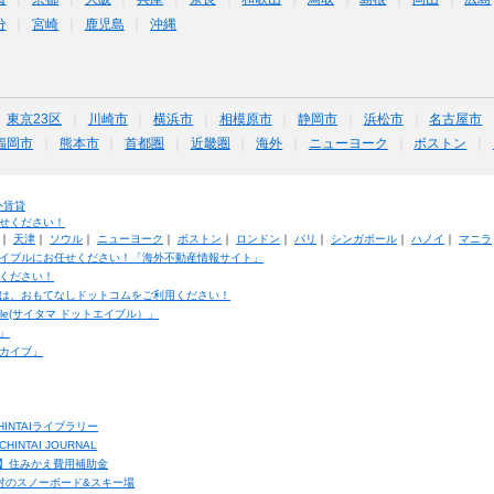
分
宮崎
鹿児島
沖縄
東京23区
川崎市
横浜市
相模原市
静岡市
浜松市
名古屋市
福岡市
熊本市
首都圏
近畿圏
海外
ニューヨーク
ボストン
外賃貸
せください！
｜
天津
｜
ソウル
｜
ニューヨーク
｜
ボストン
｜
ロンドン
｜
パリ
｜
シンガポール
｜
ハノイ
｜
マニラ
イブルにお任せください！「海外不動産情報サイト」
ください！
は、おもてなしドットコムをご利用ください！
ble(サイタマ ドットエイブル）」
」
カイブ」
INTAIライブラリー
TAI JOURNAL
ク】住みかえ費用補助金
馬村のスノーボード&スキー場