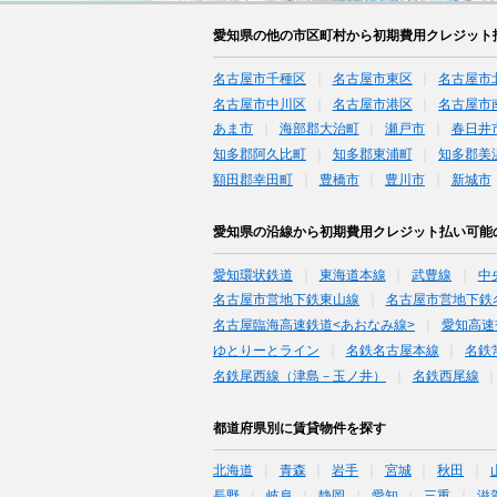
愛知県の他の市区町村から初期費用クレジット
名古屋市千種区
名古屋市東区
名古屋市
名古屋市中川区
名古屋市港区
名古屋市
あま市
海部郡大治町
瀬戸市
春日井
知多郡阿久比町
知多郡東浦町
知多郡美
額田郡幸田町
豊橋市
豊川市
新城市
愛知県の沿線から初期費用クレジット払い可能
愛知環状鉄道
東海道本線
武豊線
中
名古屋市営地下鉄東山線
名古屋市営地下鉄
名古屋臨海高速鉄道<あおなみ線>
愛知高速
ゆとりーとライン
名鉄名古屋本線
名鉄
名鉄尾西線（津島－玉ノ井）
名鉄西尾線
都道府県別に賃貸物件を探す
北海道
青森
岩手
宮城
秋田
長野
岐阜
静岡
愛知
三重
滋