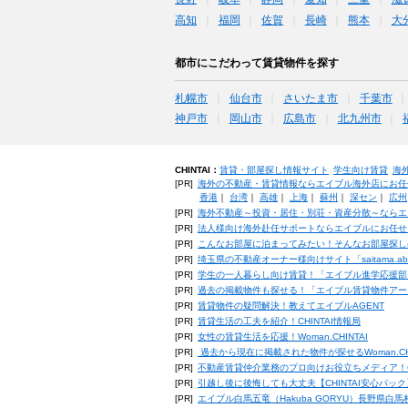
高知
福岡
佐賀
長崎
熊本
大
都市にこだわって賃貸物件を探す
札幌市
仙台市
さいたま市
千葉市
神戸市
岡山市
広島市
北九州市
CHINTAI：
賃貸・部屋探し情報サイト
学生向け賃貸
海
[PR]
海外の不動産・賃貸情報ならエイブル海外店にお任
香港
｜
台湾
｜
高雄
｜
上海
｜
蘇州
｜
深セン
｜
広州
[PR]
海外不動産～投資・居住・別荘・資産分散～ならエ
[PR]
法人様向け海外赴任サポートならエイブルにお任せ
[PR]
こんなお部屋に泊まってみたい！そんなお部屋探し
[PR]
埼玉県の不動産オーナー様向けサイト「saitama.a
[PR]
学生の一人暮らし向け賃貸！「エイブル進学応援部
[PR]
過去の掲載物件も探せる！「エイブル賃貸物件アー
[PR]
賃貸物件の疑問解決！教えてエイブルAGENT
[PR]
賃貸生活の工夫を紹介！CHINTAI情報局
[PR]
女性の賃貸生活を応援！Woman.CHINTAI
[PR]
過去から現在に掲載された物件が探せるWoman.CH
[PR]
不動産賃貸仲介業務のプロ向けお役立ちメディア！CHIN
[PR]
引越し後に後悔しても大丈夫【CHINTAI安心パッ
[PR]
エイブル白馬五竜（Hakuba GORYU）長野県白