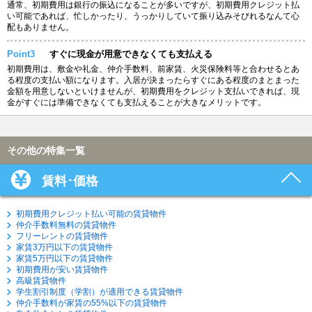
通常、初期費用は銀行の振込になることが多いですが、初期費用クレジット払
い可能であれば、忙しかったり、うっかりしていて振り込みそびれるなんて心
配もありません。
Point3
すぐに現金が用意できなくても支払える
初期費用は、敷金や礼金、仲介手数料、前家賃、火災保険料等と合わせるとあ
る程度の支払い額になります。入居が決まったらすぐにある程度のまとまった
金額を用意しないといけませんが、初期費用をクレジット支払いできれば、現
金がすぐには準備できなくても支払えることが大きなメリットです。
その他の特集一覧
賃料･価格
初期費用クレジット払い可能の賃貸物件
仲介手数料無料の賃貸物件
フリーレントの賃貸物件
家賃3万円以下の賃貸物件
家賃5万円以下の賃貸物件
初期費用が安い賃貸物件
高級賃貸物件
学生割引制度（学割）が適用できる賃貸物件
仲介手数料が家賃の55%以下の賃貸物件