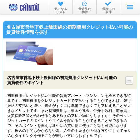
お部屋を探す
気になる
最近見た
保存中の
リスト
物件
条件
沿線・駅から
名古屋市営地下鉄上飯田線の初期費用クレジット払い可能の
住所から
賃貸物件情報を探す
家賃相場から
通勤通学時間から
物件特集から
名古屋市営地下鉄上飯田線の初期費用クレジット払い可能の
不動産会社から
賃貸物件のポイント
TOP
初期費用クレジット払い可能の賃貸アパート・マンションを検索できる特
集です。初期費用をクレジットカードで支払いすることができれば、銀行
振込の支払いと違い、現金がすぐには準備できなくても支払えることが大
きなメリットです。また初期費用は、敷金や礼金、仲介手数料、前家賃、
火災保険料等と合わせるとある程度の支払い額になりますが、その分クレ
ジットカードのポイントやマイルを貯めることができることができるの
で、そのポイントを例えば新生活の買い物に使うこと等も可能になりま
す。振込の手間もかからない為、入金の手続きが面倒な方や忙しくて振り
込むタイミングを作ることが難しい方にもおすすめです。