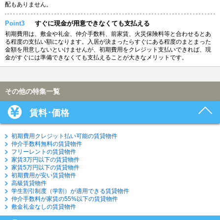
配もありません。
Point3
すぐに現金が用意できなくても支払える
初期費用は、敷金や礼金、仲介手数料、前家賃、火災保険料等と合わせるとあ
る程度の支払い額になります。入居が決まったらすぐにある程度のまとまった
金額を用意しないといけませんが、初期費用をクレジット支払いできれば、現
金がすぐには準備できなくても支払えることが大きなメリットです。
その他の特集一覧
賃料･価格
初期費用クレジット払い可能の賃貸物件
仲介手数料無料の賃貸物件
フリーレントの賃貸物件
家賃3万円以下の賃貸物件
家賃5万円以下の賃貸物件
初期費用が安い賃貸物件
高級賃貸物件
学生割引制度（学割）が適用できる賃貸物件
仲介手数料が家賃の55%以下の賃貸物件
敷金礼金なしの賃貸物件