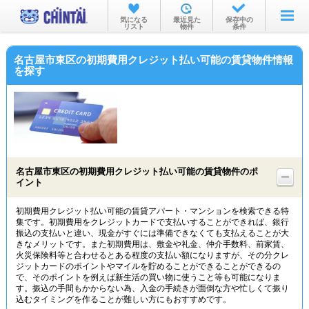
お部屋を探す
気になる
最近見た
保存中の
リスト
物件
条件
沿線・駅から
名古屋市東区の初期費用クレジット払い可能の賃貸物件情報
住所から
を探す
家賃相場から
通勤通学時間から
物件特集から
名古屋市東区の初期費用クレジット払い可能の賃貸物件のポ
不動産会社から
イント
TOP
初期費用クレジット払い可能の賃貸アパート・マンションを検索できる特
集です。初期費用をクレジットカードで支払いすることができれば、銀行
振込の支払いと違い、現金がすぐには準備できなくても支払えることが大
きなメリットです。また初期費用は、敷金や礼金、仲介手数料、前家賃、
火災保険料等と合わせるとある程度の支払い額になりますが、その分クレ
ジットカードのポイントやマイルを貯めることができることができるの
で、そのポイントを例えば新生活の買い物に使うこと等も可能になりま
す。振込の手間もかからない為、入金の手続きが面倒な方や忙しくて振り
込むタイミングを作ることが難しい方にもおすすめです。