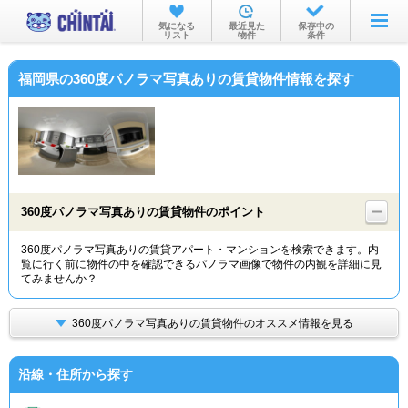
お部屋を探す
気になる
最近見た
保存中の
リスト
物件
条件
沿線・駅から
福岡県の360度パノラマ写真ありの賃貸物件情報を探す
住所から
家賃相場から
通勤通学時間から
物件特集から
360度パノラマ写真ありの賃貸物件のポイント
不動産会社から
360度パノラマ写真ありの賃貸アパート・マンションを検索できます。内
覧に行く前に物件の中を確認できるパノラマ画像で物件の内観を詳細に見
TOP
てみませんか？
360度パノラマ写真ありの賃貸物件のオススメ情報を見る
沿線・住所から探す