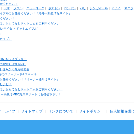
せください！
｜
天津
｜
ソウル
｜
ニューヨーク
｜
ボストン
｜
ロンドン
｜
パリ
｜
シンガポール
｜
ハノイ
｜
マニラ
イブルにお任せください！「海外不動産情報サイト」
ください！
は、おもてなしドットコムをご利用ください！
ble(サイタマ ドットエイブル）」
」
カイブ」
INTAIライブラリー
TAI JOURNAL
ク】住みかえ費用補助金
馬村のスノーボード&スキー場
お任せください！「オーナー様向けサイト」
しナビ！
は、おもてなしドットコムをご利用ください！
ュー掲載はMEO対策サポートにお任せ下さい！
アーカイブ
サイトマップ
リンクについて
サイトポリシー
個人情報保護