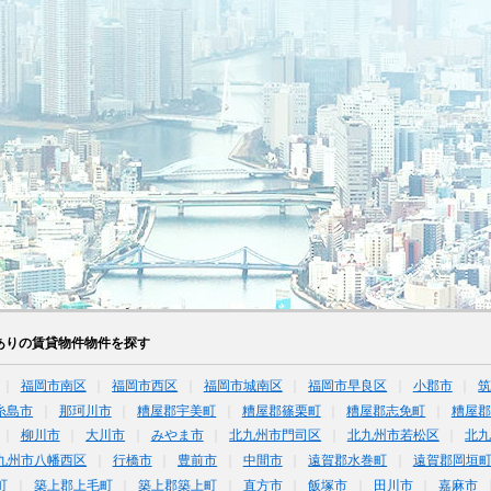
ありの賃貸物件物件を探す
福岡市南区
福岡市西区
福岡市城南区
福岡市早良区
小郡市
糸島市
那珂川市
糟屋郡宇美町
糟屋郡篠栗町
糟屋郡志免町
糟屋郡
柳川市
大川市
みやま市
北九州市門司区
北九州市若松区
北
九州市八幡西区
行橋市
豊前市
中間市
遠賀郡水巻町
遠賀郡岡垣
町
築上郡上毛町
築上郡築上町
直方市
飯塚市
田川市
嘉麻市