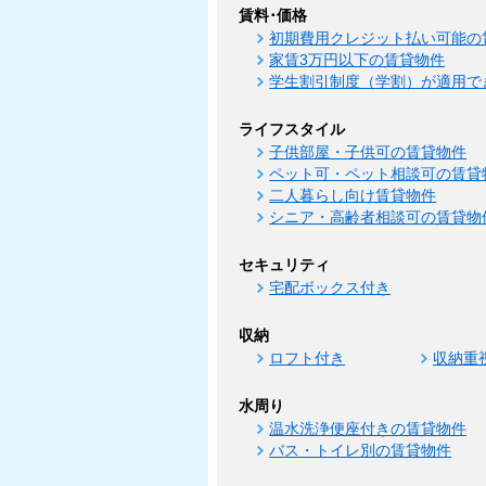
賃料･価格
初期費用クレジット払い可能の
家賃3万円以下の賃貸物件
学生割引制度（学割）が適用で
ライフスタイル
子供部屋・子供可の賃貸物件
ペット可・ペット相談可の賃貸
二人暮らし向け賃貸物件
シニア・高齢者相談可の賃貸物
セキュリティ
宅配ボックス付き
収納
ロフト付き
収納重
水周り
温水洗浄便座付きの賃貸物件
バス・トイレ別の賃貸物件