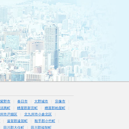
筑紫野市
春日市
大野城市
宗像市
須惠町
糟屋郡新宮町
糟屋郡粕屋町
九州市戸畑区
北九州市小倉北区
町
遠賀郡遠賀町
鞍手郡小竹町
田川郡大任町
田川郡福智町