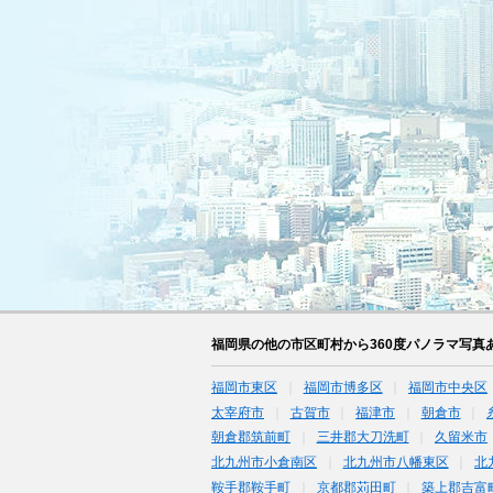
福岡県の他の市区町村から360度パノラマ写真
福岡市東区
福岡市博多区
福岡市中央区
太宰府市
古賀市
福津市
朝倉市
朝倉郡筑前町
三井郡大刀洗町
久留米市
北九州市小倉南区
北九州市八幡東区
北
鞍手郡鞍手町
京都郡苅田町
築上郡吉富