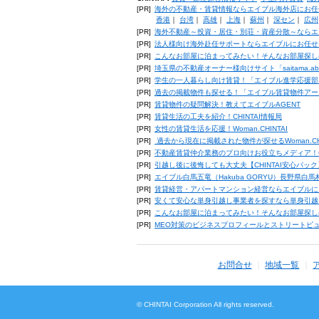
[PR]
海外の不動産・賃貸情報ならエイブル海外店にお任
香港
｜
台湾
｜
高雄
｜
上海
｜
蘇州
｜
深セン
｜
広州
[PR]
海外不動産～投資・居住・別荘・資産分散～ならエ
[PR]
法人様向け海外赴任サポートならエイブルにお任せ
[PR]
こんなお部屋に泊まってみたい！そんなお部屋探し
[PR]
埼玉県の不動産オーナー様向けサイト「saitama.a
[PR]
学生の一人暮らし向け賃貸！「エイブル進学応援部
[PR]
過去の掲載物件も探せる！「エイブル賃貸物件アー
[PR]
賃貸物件の疑問解決！教えてエイブルAGENT
[PR]
賃貸生活の工夫を紹介！CHINTAI情報局
[PR]
女性の賃貸生活を応援！Woman.CHINTAI
[PR]
過去から現在に掲載された物件が探せるWoman.CH
[PR]
不動産賃貸仲介業務のプロ向けお役立ちメディア！CHIN
[PR]
引越し後に後悔しても大丈夫【CHINTAI安心パッ
[PR]
エイブル白馬五竜（Hakuba GORYU）長野県白
[PR]
賃貸経営・アパートマンション経営ならエイブルに
[PR]
安くて安心な単身引越し事業者を探すなら単身引越
[PR]
こんなお部屋に泊まってみたい！そんなお部屋探し
[PR]
MEO対策のビジネスプロフィールとストリートビ
お問合せ
地域一覧
© CHINTAI Corporation All rights reserved.