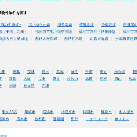
貸物件物件を探す
<海の中道線>
福北ゆたか線
博多南線
筑豊本線
後藤寺線
日田彦
線（中国・九州）
福岡市営地下鉄空港線
福岡市営地下鉄箱崎線
福岡市
西鉄天神大牟田線
西鉄太宰府線
西鉄甘木線
西鉄貝塚線
平成筑豊鉄
山形
福島
茨城
栃木
群馬
埼玉
千葉
東京
神奈川
新
賀
京都
大阪
兵庫
奈良
和歌山
鳥取
島根
岡山
広島
分
宮崎
鹿児島
沖縄
東京23区
川崎市
横浜市
相模原市
静岡市
浜松市
名古屋市
福岡市
熊本市
首都圏
近畿圏
海外
ニューヨーク
ボストン
外賃貸