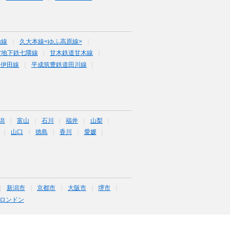
山線
久大本線<ゆふ高原線>
営地下鉄七隈線
甘木鉄道甘木線
道伊田線
平成筑豊鉄道田川線
潟
富山
石川
福井
山梨
山口
徳島
香川
愛媛
新潟市
京都市
大阪市
堺市
ロンドン