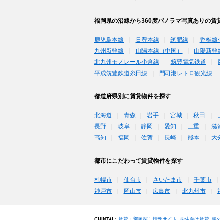
福岡県の沿線から360度パノラマ写真ありの賃
鹿児島本線
日豊本線
筑肥線
香椎線
九州新幹線
山陽本線（中国）
山陽新幹
北九州モノレール小倉線
筑豊電気鉄道
平成筑豊鉄道糸田線
門司港レトロ観光線
都道府県別に賃貸物件を探す
北海道
青森
岩手
宮城
秋田
長野
岐阜
静岡
愛知
三重
滋
高知
福岡
佐賀
長崎
熊本
大
都市にこだわって賃貸物件を探す
札幌市
仙台市
さいたま市
千葉市
神戸市
岡山市
広島市
北九州市
CHINTAI：
賃貸・部屋探し情報サイト
学生向け賃貸
海