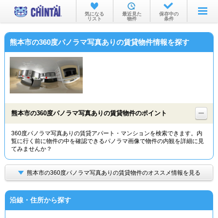
お部屋を探す
気になる
最近見た
保存中の
リスト
物件
条件
沿線・駅から
熊本市の360度パノラマ写真ありの賃貸物件情報を探す
住所から
家賃相場から
通勤通学時間から
物件特集から
熊本市の360度パノラマ写真ありの賃貸物件のポイント
不動産会社から
360度パノラマ写真ありの賃貸アパート・マンションを検索できます。内
覧に行く前に物件の中を確認できるパノラマ画像で物件の内観を詳細に見
TOP
てみませんか？
熊本市の360度パノラマ写真ありの賃貸物件のオススメ情報を見る
沿線・住所から探す