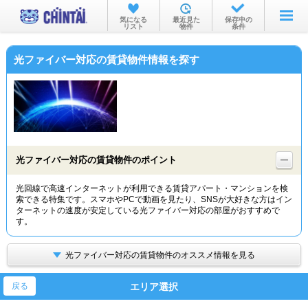
お部屋を探す
気になる
最近見た
保存中の
リスト
物件
条件
沿線・駅から
光ファイバー対応の賃貸物件情報を探す
住所から
家賃相場から
通勤通学時間から
物件特集から
光ファイバー対応の賃貸物件のポイント
不動産会社から
光回線で高速インターネットが利用できる賃貸アパート・マンションを検
索できる特集です。スマホやPCで動画を見たり、SNSが大好きな方はイン
TOP
ターネットの速度が安定している光ファイバー対応の部屋がおすすめで
す。
光ファイバー対応の賃貸物件のオススメ情報を見る
エリア選択
戻る