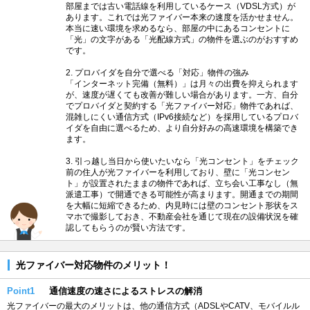
部屋までは古い電話線を利用しているケース（VDSL方式）が
あります。これでは光ファイバー本来の速度を活かせません。
本当に速い環境を求めるなら、部屋の中にあるコンセントに
「光」の文字がある「光配線方式」の物件を選ぶのがおすすめ
です。
2. プロバイダを自分で選べる「対応」物件の強み
「インターネット完備（無料）」は月々の出費を抑えられます
が、速度が遅くても改善が難しい場合があります。一方、自分
でプロバイダと契約する「光ファイバー対応」物件であれば、
混雑しにくい通信方式（IPv6接続など）を採用しているプロバ
イダを自由に選べるため、より自分好みの高速環境を構築でき
ます。
3. 引っ越し当日から使いたいなら「光コンセント」をチェック
前の住人が光ファイバーを利用しており、壁に「光コンセン
ト」が設置されたままの物件であれば、立ち会い工事なし（無
派遣工事）で開通できる可能性が高まります。開通までの期間
を大幅に短縮できるため、内見時には壁のコンセント形状をス
マホで撮影しておき、不動産会社を通じて現在の設備状況を確
認してもらうのが賢い方法です。
光ファイバー対応物件のメリット！
Point1
通信速度の速さによるストレスの解消
光ファイバーの最大のメリットは、他の通信方式（ADSLやCATV、モバイルル