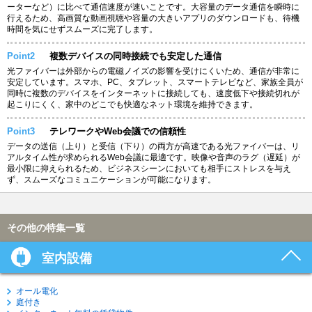
ーターなど）に比べて通信速度が速いことです。大容量のデータ通信を瞬時に
行えるため、高画質な動画視聴や容量の大きいアプリのダウンロードも、待機
時間を気にせずスムーズに完了します。
Point2
複数デバイスの同時接続でも安定した通信
光ファイバーは外部からの電磁ノイズの影響を受けにくいため、通信が非常に
安定しています。スマホ、PC、タブレット、スマートテレビなど、家族全員が
同時に複数のデバイスをインターネットに接続しても、速度低下や接続切れが
起こりにくく、家中のどこでも快適なネット環境を維持できます。
Point3
テレワークやWeb会議での信頼性
データの送信（上り）と受信（下り）の両方が高速である光ファイバーは、リ
アルタイム性が求められるWeb会議に最適です。映像や音声のラグ（遅延）が
最小限に抑えられるため、ビジネスシーンにおいても相手にストレスを与え
ず、スムーズなコミュニケーションが可能になります。
その他の特集一覧
室内設備
オール電化
庭付き