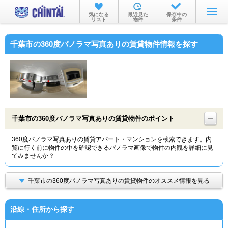
お部屋を探す
気になる
最近見た
保存中の
リスト
物件
条件
沿線・駅から
千葉市の360度パノラマ写真ありの賃貸物件情報を探す
住所から
家賃相場から
通勤通学時間から
物件特集から
千葉市の360度パノラマ写真ありの賃貸物件のポイント
不動産会社から
360度パノラマ写真ありの賃貸アパート・マンションを検索できます。内
覧に行く前に物件の中を確認できるパノラマ画像で物件の内観を詳細に見
TOP
てみませんか？
千葉市の360度パノラマ写真ありの賃貸物件のオススメ情報を見る
沿線・住所から探す