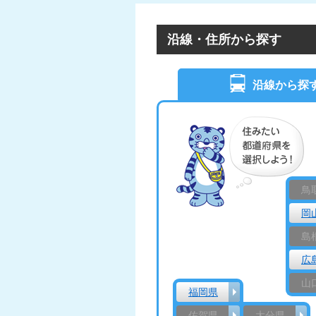
沿線・住所から探す
沿線から探
鳥
岡
島
広
山
福岡県
佐賀県
大分県