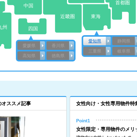
首都圏
中国
近畿圏
東海
九州
四国
愛知県
静岡県
愛媛県
香川県
三重県
岐阜県
高知県
徳島県
のオススメ記事
女性向け・女性専用物件特
Point1
女性限定・専用物件のメリ