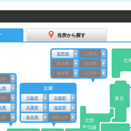
す
住所から探す
長野県
山梨県
北
富山県
新潟県
福井県
石川県
取県
近畿
山県
根県
大阪府
京都府
東北
島県
兵庫県
滋賀県
口県
奈良県
和歌山県
北陸
甲信越