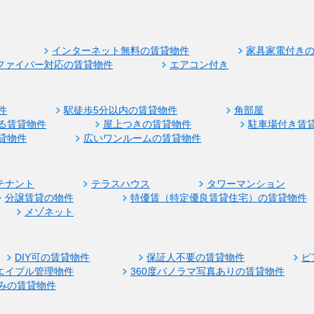
インターネット無料の賃貸物件
家具家電付き
ファイバー対応の賃貸物件
エアコン付き
件
駅徒歩5分以内の賃貸物件
角部屋
る賃貸物件
屋上つきの賃貸物件
駐車場付き賃
貸物件
広いワンルームの賃貸物件
テナント
テラスハウス
タワーマンション
分譲賃貸の物件
特優賃（特定優良賃貸住宅）の賃貸物件
メゾネット
DIY可の賃貸物件
保証人不要の賃貸物件
ピ
エイブル管理物件
360度パノラマ写真ありの賃貸物件
みの賃貸物件