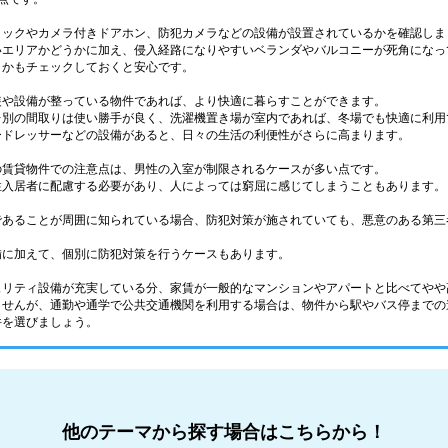
ロックやカメラ付きドアホン、防犯カメラなどの設備が設置されているかを確認しま
いエリアかどうかに加え、侵入経路になりやすいベランダやバルコニーが死角になっ
うかもチェックしておくと安心です。
装や設備が整っている物件であれば、より快適に暮らすことができます。
レ別の間取りは使い勝手が良く、洗濯機置き場が室内であれば、冬場でも快適に利用
ードレッサーなどの設備があると、日々の生活の利便性がさらに高まります。
の賃貸物件での注意点は、男性の入室が制限されるケースが多い点です。
性入居者に配慮する必要があり、人によっては窮屈に感じてしまうこともあります。
であることが周囲に知られている場合、防犯対策が施されていても、悪意のある第三
備に加えて、個別に防犯対策を行うケースもあります。
ュリティ設備が充実している分、家賃が一般的なマンションやアパートと比べてやや
ませんが、通勤や通学で公共交通機関を利用する場合は、物件から駅やバス停までの
件を選びましょう。
他のテーマから探す場合はこちらから！