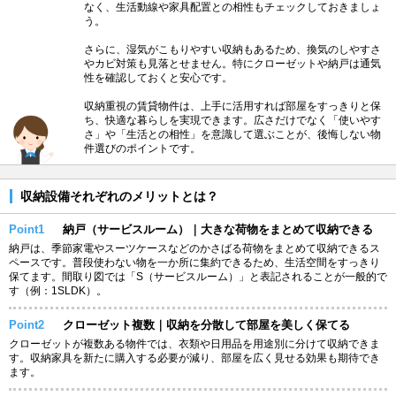
なく、生活動線や家具配置との相性もチェックしておきましょ
う。
さらに、湿気がこもりやすい収納もあるため、換気のしやすさ
やカビ対策も見落とせません。特にクローゼットや納戸は通気
性を確認しておくと安心です。
収納重視の賃貸物件は、上手に活用すれば部屋をすっきりと保
ち、快適な暮らしを実現できます。広さだけでなく「使いやす
さ」や「生活との相性」を意識して選ぶことが、後悔しない物
件選びのポイントです。
収納設備それぞれのメリットとは？
Point1
納戸（サービスルーム）｜大きな荷物をまとめて収納できる
納戸は、季節家電やスーツケースなどのかさばる荷物をまとめて収納できるス
ペースです。普段使わない物を一か所に集約できるため、生活空間をすっきり
保てます。間取り図では「S（サービスルーム）」と表記されることが一般的で
す（例：1SLDK）。
Point2
クローゼット複数｜収納を分散して部屋を美しく保てる
クローゼットが複数ある物件では、衣類や日用品を用途別に分けて収納できま
す。収納家具を新たに購入する必要が減り、部屋を広く見せる効果も期待でき
ます。