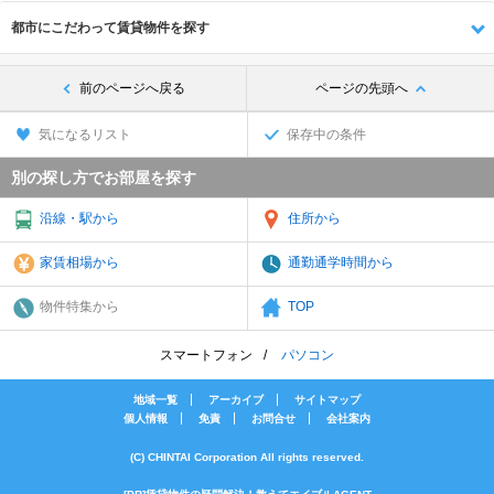
都市にこだわって賃貸物件を探す
前のページへ戻る
ページの先頭へ
気になるリスト
保存中の条件
別の探し方でお部屋を探す
沿線・駅から
住所から
家賃相場から
通勤通学時間から
物件特集から
TOP
スマートフォン
パソコン
地域一覧
アーカイブ
サイトマップ
個人情報
免責
お問合せ
会社案内
(C) CHINTAI Corporation All rights reserved.