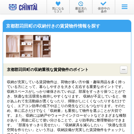
お部屋を探す
気になる
最近見た
保存中の
リスト
物件
条件
沿線・駅から
京都郡苅田町の収納付きの賃貸物件情報を探す
住所から
家賃相場から
通勤通学時間から
物件特集から
京都郡苅田町の収納重視な賃貸物件のポイント
不動産会社から
収納が充実している賃貸物件は、荷物が多い方や服・趣味用品を多く持っ
ている方にとって、暮らしやすさを大きく左右する重要なポイントです。
TOP
収納スペースがしっかり確保されていれば、部屋をすっきり保つことがで
き、快適な生活環境を維持しやすくなります。 収納が不足していると、物
があふれて生活動線が悪くなったり、掃除がしにくくなったりするだけで
なく、エアコン効率の低下やほこりの発生などにもつながります。そのた
め、単に広さだけでなく「収納量」も重視して物件を選ぶことが大切で
す。 また、収納には納戸やウォークインクローゼットなどさまざまな種類
があり、用途に応じて使い分けることで、より効率的に整理整頓ができま
す。 「部屋をすっきり見せたい」「収納家具を減らしたい」「快適な生活
空間を作りたい」という方は、収納設備が充実した賃貸物件をチェックし