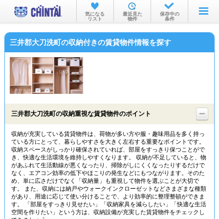
お部屋を探す
気になる
最近見た
保存中の
リスト
物件
条件
沿線・駅から
三井郡大刀洗町の収納付きの賃貸物件情報を探す
住所から
家賃相場から
通勤通学時間から
物件特集から
三井郡大刀洗町の収納重視な賃貸物件のポイント
不動産会社から
収納が充実している賃貸物件は、荷物が多い方や服・趣味用品を多く持っ
ている方にとって、暮らしやすさを大きく左右する重要なポイントです。
TOP
収納スペースがしっかり確保されていれば、部屋をすっきり保つことがで
き、快適な生活環境を維持しやすくなります。 収納が不足していると、物
があふれて生活動線が悪くなったり、掃除がしにくくなったりするだけで
なく、エアコン効率の低下やほこりの発生などにもつながります。そのた
め、単に広さだけでなく「収納量」も重視して物件を選ぶことが大切で
す。 また、収納には納戸やウォークインクローゼットなどさまざまな種類
があり、用途に応じて使い分けることで、より効率的に整理整頓ができま
す。 「部屋をすっきり見せたい」「収納家具を減らしたい」「快適な生活
空間を作りたい」という方は、収納設備が充実した賃貸物件をチェックし