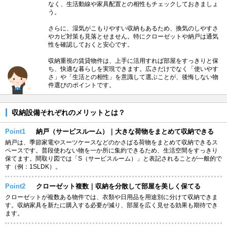
なく、生活動線や家具配置との相性もチェックしておきましょ
う。
さらに、湿気がこもりやすい収納もあるため、換気のしやすさ
やカビ対策も見落とせません。特にクローゼットや納戸は通気
性を確認しておくと安心です。
収納重視の賃貸物件は、上手に活用すれば部屋をすっきりと保
ち、快適な暮らしを実現できます。広さだけでなく「使いやす
さ」や「生活との相性」を意識して選ぶことが、後悔しない物
件選びのポイントです。
収納設備それぞれのメリットとは？
Point1
納戸（サービスルーム）｜大きな荷物をまとめて収納できる
納戸は、季節家電やスーツケースなどのかさばる荷物をまとめて収納できるス
ペースです。普段使わない物を一か所に集約できるため、生活空間をすっきり
保てます。間取り図では「S（サービスルーム）」と表記されることが一般的で
す（例：1SLDK）。
Point2
クローゼット複数｜収納を分散して部屋を美しく保てる
クローゼットが複数ある物件では、衣類や日用品を用途別に分けて収納できま
す。収納家具を新たに購入する必要が減り、部屋を広く見せる効果も期待でき
ます。