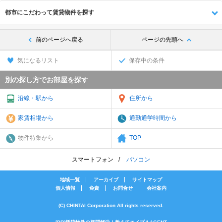
都市にこだわって賃貸物件を探す
前のページへ戻る
ページの先頭へ
気になるリスト
保存中の条件
別の探し方でお部屋を探す
沿線・駅から
住所から
家賃相場から
通勤通学時間から
物件特集から
TOP
スマートフォン
パソコン
地域一覧
アーカイブ
サイトマップ
個人情報
免責
お問合せ
会社案内
(C) CHINTAI Corporation All rights reserved.