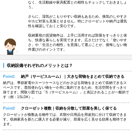
なく、生活動線や家具配置との相性もチェックしておきましょ
う。
さらに、湿気がこもりやすい収納もあるため、換気のしやすさ
やカビ対策も見落とせません。特にクローゼットや納戸は通気
性を確認しておくと安心です。
収納重視の賃貸物件は、上手に活用すれば部屋をすっきりと保
ち、快適な暮らしを実現できます。広さだけでなく「使いやす
さ」や「生活との相性」を意識して選ぶことが、後悔しない物
件選びのポイントです。
収納設備それぞれのメリットとは？
Point1
納戸（サービスルーム）｜大きな荷物をまとめて収納できる
納戸は、季節家電やスーツケースなどのかさばる荷物をまとめて収納できるス
ペースです。普段使わない物を一か所に集約できるため、生活空間をすっきり
保てます。間取り図では「S（サービスルーム）」と表記されることが一般的で
す（例：1SLDK）。
Point2
クローゼット複数｜収納を分散して部屋を美しく保てる
クローゼットが複数ある物件では、衣類や日用品を用途別に分けて収納できま
す。収納家具を新たに購入する必要が減り、部屋を広く見せる効果も期待でき
ます。