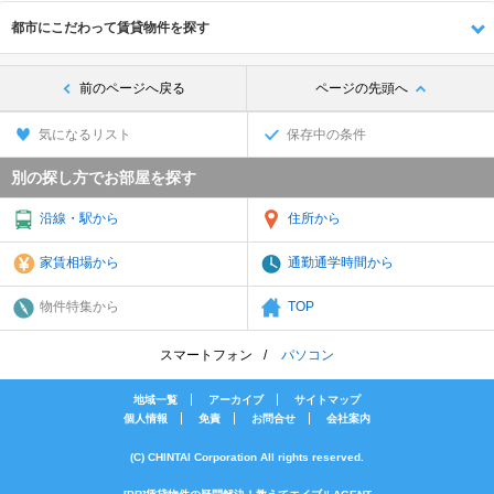
都市にこだわって賃貸物件を探す
前のページへ戻る
ページの先頭へ
気になるリスト
保存中の条件
別の探し方でお部屋を探す
沿線・駅から
住所から
家賃相場から
通勤通学時間から
物件特集から
TOP
スマートフォン
パソコン
地域一覧
アーカイブ
サイトマップ
個人情報
免責
お問合せ
会社案内
(C) CHINTAI Corporation All rights reserved.