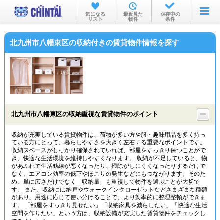
お部屋を探す
気になる
最近見た
保存中の
リスト
物件
条件
沿線・駅から
北九州市八幡東区の収納付きの賃貸物件情報を探す
住所から
家賃相場から
通勤通学時間から
物件特集から
北九州市八幡東区の収納重視な賃貸物件のポイント
不動産会社から
収納が充実している賃貸物件は、荷物が多い方や服・趣味用品を多く持っ
ている方にとって、暮らしやすさを大きく左右する重要なポイントです。
TOP
収納スペースがしっかり確保されていれば、部屋をすっきり保つことがで
き、快適な生活環境を維持しやすくなります。 収納が不足していると、物
があふれて生活動線が悪くなったり、掃除がしにくくなったりするだけで
なく、エアコン効率の低下やほこりの発生などにもつながります。そのた
め、単に広さだけでなく「収納量」も重視して物件を選ぶことが大切で
す。 また、収納には納戸やウォークインクローゼットなどさまざまな種類
があり、用途に応じて使い分けることで、より効率的に整理整頓ができま
す。 「部屋をすっきり見せたい」「収納家具を減らしたい」「快適な生活
空間を作りたい」という方は、収納設備が充実した賃貸物件をチェックし