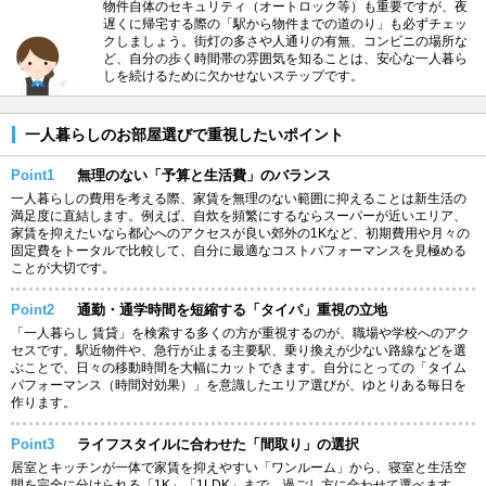
物件自体のセキュリティ（オートロック等）も重要ですが、夜
遅くに帰宅する際の「駅から物件までの道のり」も必ずチェッ
クしましょう。街灯の多さや人通りの有無、コンビニの場所な
ど、自分の歩く時間帯の雰囲気を知ることは、安心な一人暮ら
しを続けるために欠かせないステップです。
一人暮らしのお部屋選びで重視したいポイント
Point1
無理のない「予算と生活費」のバランス
一人暮らしの費用を考える際、家賃を無理のない範囲に抑えることは新生活の
満足度に直結します。例えば、自炊を頻繁にするならスーパーが近いエリア、
家賃を抑えたいなら都心へのアクセスが良い郊外の1Kなど、初期費用や月々の
固定費をトータルで比較して、自分に最適なコストパフォーマンスを見極める
ことが大切です。
Point2
通勤・通学時間を短縮する「タイパ」重視の立地
「一人暮らし 賃貸」を検索する多くの方が重視するのが、職場や学校へのアク
セスです。駅近物件や、急行が止まる主要駅、乗り換えが少ない路線などを選
ぶことで、日々の移動時間を大幅にカットできます。自分にとっての「タイム
パフォーマンス（時間対効果）」を意識したエリア選びが、ゆとりある毎日を
作ります。
Point3
ライフスタイルに合わせた「間取り」の選択
居室とキッチンが一体で家賃を抑えやすい「ワンルーム」から、寝室と生活空
間を完全に分けられる「1K」「1LDK」まで、過ごし方に合わせて選べます。