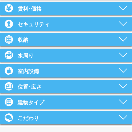
賃料･価格
セキュリティ
収納
水周り
室内設備
位置･広さ
建物タイプ
こだわり