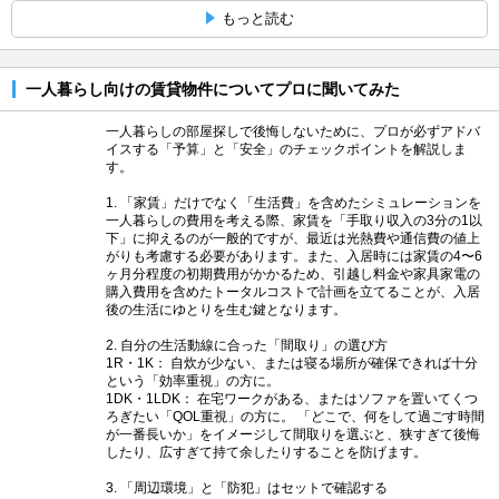
もっと読む
一人暮らし向けの賃貸物件についてプロに聞いてみた
一人暮らしの部屋探しで後悔しないために、プロが必ずアドバ
イスする「予算」と「安全」のチェックポイントを解説しま
す。
1. 「家賃」だけでなく「生活費」を含めたシミュレーションを
一人暮らしの費用を考える際、家賃を「手取り収入の3分の1以
下」に抑えるのが一般的ですが、最近は光熱費や通信費の値上
がりも考慮する必要があります。また、入居時には家賃の4〜6
ヶ月分程度の初期費用がかかるため、引越し料金や家具家電の
購入費用を含めたトータルコストで計画を立てることが、入居
後の生活にゆとりを生む鍵となります。
2. 自分の生活動線に合った「間取り」の選び方
1R・1K： 自炊が少ない、または寝る場所が確保できれば十分
という「効率重視」の方に。
1DK・1LDK： 在宅ワークがある、またはソファを置いてくつ
ろぎたい「QOL重視」の方に。 「どこで、何をして過ごす時間
が一番長いか」をイメージして間取りを選ぶと、狭すぎて後悔
したり、広すぎて持て余したりすることを防げます。
3. 「周辺環境」と「防犯」はセットで確認する