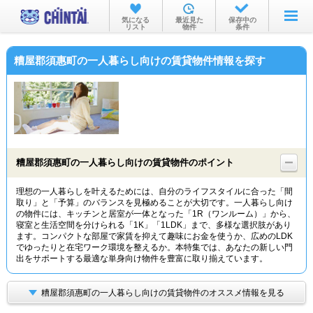
お部屋を探す
気になる
最近見た
保存中の
リスト
物件
条件
沿線・駅から
糟屋郡須惠町の一人暮らし向けの賃貸物件情報を探す
住所から
家賃相場から
通勤通学時間から
物件特集から
糟屋郡須惠町の一人暮らし向けの賃貸物件のポイント
不動産会社から
理想の一人暮らしを叶えるためには、自分のライフスタイルに合った「間
取り」と「予算」のバランスを見極めることが大切です。一人暮らし向け
TOP
の物件には、キッチンと居室が一体となった「1R（ワンルーム）」から、
寝室と生活空間を分けられる「1K」「1LDK」まで、多様な選択肢があり
ます。コンパクトな部屋で家賃を抑えて趣味にお金を使うか、広めのLDK
でゆったりと在宅ワーク環境を整えるか。本特集では、あなたの新しい門
出をサポートする最適な単身向け物件を豊富に取り揃えています。
糟屋郡須惠町の一人暮らし向けの賃貸物件のオススメ情報を見る