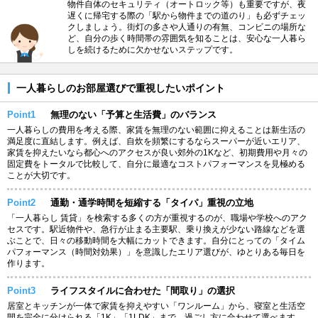
物件自体のセキュリティ（オートロック等）も重要ですが、夜
遅くに帰宅する際の「駅から物件までの道のり」も必ずチェッ
クしましょう。街灯の多さや人通りの有無、コンビニの場所な
ど、自分の歩く時間帯の雰囲気を知ることは、安心な一人暮ら
しを続けるために欠かせないステップです。
一人暮らしのお部屋選びで重視したいポイント
Point1
無理のない「予算と生活費」のバランス
一人暮らしの費用を考える際、家賃を無理のない範囲に抑えることは新生活の
満足度に直結します。例えば、自炊を頻繁にするならスーパーが近いエリア、
家賃を抑えたいなら都心へのアクセスが良い郊外の1Kなど、初期費用や月々の
固定費をトータルで比較して、自分に最適なコストパフォーマンスを見極める
ことが大切です。
Point2
通勤・通学時間を短縮する「タイパ」重視の立地
「一人暮らし 賃貸」を検索する多くの方が重視するのが、職場や学校へのアク
セスです。駅近物件や、急行が止まる主要駅、乗り換えが少ない路線などを選
ぶことで、日々の移動時間を大幅にカットできます。自分にとっての「タイム
パフォーマンス（時間対効果）」を意識したエリア選びが、ゆとりある毎日を
作ります。
Point3
ライフスタイルに合わせた「間取り」の選択
居室とキッチンが一体で家賃を抑えやすい「ワンルーム」から、寝室と生活空
間を完全に分けられる「1K」「1LDK」まで、過ごし方に合わせて選べます。