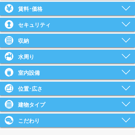
賃料･価格
セキュリティ
収納
水周り
室内設備
位置･広さ
建物タイプ
こだわり