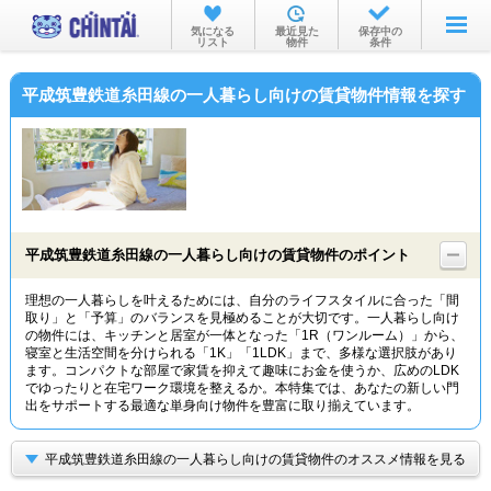
お部屋を探す
気になる
最近見た
保存中の
リスト
物件
条件
沿線・駅から
平成筑豊鉄道糸田線の一人暮らし向けの賃貸物件情報を探す
住所から
家賃相場から
通勤通学時間から
物件特集から
平成筑豊鉄道糸田線の一人暮らし向けの賃貸物件のポイント
不動産会社から
理想の一人暮らしを叶えるためには、自分のライフスタイルに合った「間
取り」と「予算」のバランスを見極めることが大切です。一人暮らし向け
TOP
の物件には、キッチンと居室が一体となった「1R（ワンルーム）」から、
寝室と生活空間を分けられる「1K」「1LDK」まで、多様な選択肢があり
ます。コンパクトな部屋で家賃を抑えて趣味にお金を使うか、広めのLDK
でゆったりと在宅ワーク環境を整えるか。本特集では、あなたの新しい門
出をサポートする最適な単身向け物件を豊富に取り揃えています。
平成筑豊鉄道糸田線の一人暮らし向けの賃貸物件のオススメ情報を見る