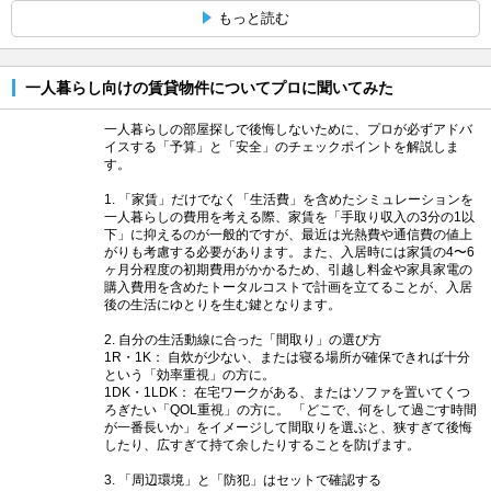
もっと読む
一人暮らし向けの賃貸物件についてプロに聞いてみた
一人暮らしの部屋探しで後悔しないために、プロが必ずアドバ
イスする「予算」と「安全」のチェックポイントを解説しま
す。
1. 「家賃」だけでなく「生活費」を含めたシミュレーションを
一人暮らしの費用を考える際、家賃を「手取り収入の3分の1以
下」に抑えるのが一般的ですが、最近は光熱費や通信費の値上
がりも考慮する必要があります。また、入居時には家賃の4〜6
ヶ月分程度の初期費用がかかるため、引越し料金や家具家電の
購入費用を含めたトータルコストで計画を立てることが、入居
後の生活にゆとりを生む鍵となります。
2. 自分の生活動線に合った「間取り」の選び方
1R・1K： 自炊が少ない、または寝る場所が確保できれば十分
という「効率重視」の方に。
1DK・1LDK： 在宅ワークがある、またはソファを置いてくつ
ろぎたい「QOL重視」の方に。 「どこで、何をして過ごす時間
が一番長いか」をイメージして間取りを選ぶと、狭すぎて後悔
したり、広すぎて持て余したりすることを防げます。
3. 「周辺環境」と「防犯」はセットで確認する