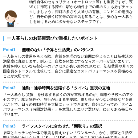
物件自体のセキュリティ（オートロック等）も重要ですが、夜
遅くに帰宅する際の「駅から物件までの道のり」も必ずチェッ
クしましょう。街灯の多さや人通りの有無、コンビニの場所な
ど、自分の歩く時間帯の雰囲気を知ることは、安心な一人暮ら
しを続けるために欠かせないステップです。
一人暮らしのお部屋選びで重視したいポイント
Point1
無理のない「予算と生活費」のバランス
一人暮らしの費用を考える際、家賃を無理のない範囲に抑えることは新生活の
満足度に直結します。例えば、自炊を頻繁にするならスーパーが近いエリア、
家賃を抑えたいなら都心へのアクセスが良い郊外の1Kなど、初期費用や月々の
固定費をトータルで比較して、自分に最適なコストパフォーマンスを見極める
ことが大切です。
Point2
通勤・通学時間を短縮する「タイパ」重視の立地
「一人暮らし 賃貸」を検索する多くの方が重視するのが、職場や学校へのアク
セスです。駅近物件や、急行が止まる主要駅、乗り換えが少ない路線などを選
ぶことで、日々の移動時間を大幅にカットできます。自分にとっての「タイム
パフォーマンス（時間対効果）」を意識したエリア選びが、ゆとりある毎日を
作ります。
Point3
ライフスタイルに合わせた「間取り」の選択
居室とキッチンが一体で家賃を抑えやすい「ワンルーム」から、寝室と生活空
間を完全に分けられる「1K」「1LDK」まで、過ごし方に合わせて選べます。