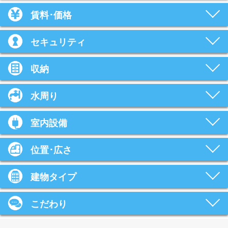
賃料･価格
セキュリティ
収納
水周り
室内設備
位置･広さ
建物タイプ
こだわり