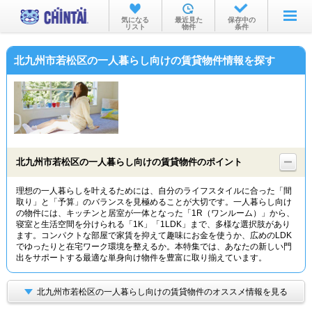
お部屋を探す
気になる
最近見た
保存中の
リスト
物件
条件
沿線・駅から
北九州市若松区の一人暮らし向けの賃貸物件情報を探す
住所から
家賃相場から
通勤通学時間から
物件特集から
北九州市若松区の一人暮らし向けの賃貸物件のポイント
不動産会社から
理想の一人暮らしを叶えるためには、自分のライフスタイルに合った「間
取り」と「予算」のバランスを見極めることが大切です。一人暮らし向け
TOP
の物件には、キッチンと居室が一体となった「1R（ワンルーム）」から、
寝室と生活空間を分けられる「1K」「1LDK」まで、多様な選択肢があり
ます。コンパクトな部屋で家賃を抑えて趣味にお金を使うか、広めのLDK
でゆったりと在宅ワーク環境を整えるか。本特集では、あなたの新しい門
出をサポートする最適な単身向け物件を豊富に取り揃えています。
北九州市若松区の一人暮らし向けの賃貸物件のオススメ情報を見る