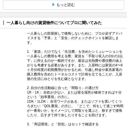
もっと読む
一人暮らし向けの賃貸物件についてプロに聞いてみた
一人暮らしの部屋探しで後悔しないために、プロが必ずアドバ
イスする「予算」と「安全」のチェックポイントを解説しま
す。
1. 「家賃」だけでなく「生活費」を含めたシミュレーションを
一人暮らしの費用を考える際、家賃を「手取り収入の3分の1以
下」に抑えるのが一般的ですが、最近は光熱費や通信費の値上
がりも考慮する必要があります。また、入居時には家賃の4〜6
ヶ月分程度の初期費用がかかるため、引越し料金や家具家電の
購入費用を含めたトータルコストで計画を立てることが、入居
後の生活にゆとりを生む鍵となります。
2. 自分の生活動線に合った「間取り」の選び方
1R・1K： 自炊が少ない、または寝る場所が確保できれば十分
という「効率重視」の方に。
1DK・1LDK： 在宅ワークがある、またはソファを置いてくつ
ろぎたい「QOL重視」の方に。 「どこで、何をして過ごす時間
が一番長いか」をイメージして間取りを選ぶと、狭すぎて後悔
したり、広すぎて持て余したりすることを防げます。
3. 「周辺環境」と「防犯」はセットで確認する