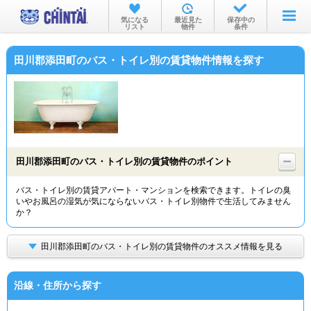
お部屋を探す
気になる
最近見た
保存中の
リスト
物件
条件
沿線・駅から
田川郡添田町のバス・トイレ別の賃貸物件情報を探す
住所から
家賃相場から
通勤通学時間から
物件特集から
田川郡添田町のバス・トイレ別の賃貸物件のポイント
不動産会社から
バス・トイレ別の賃貸アパート・マンションを検索できます。トイレの臭
いやお風呂の湿気が気にならないバス・トイレ別物件で生活してみません
TOP
か？
田川郡添田町のバス・トイレ別の賃貸物件のオススメ情報を見る
沿線・住所から探す