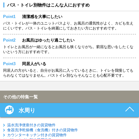
バス・トイレ別物件はこんな人におすすめ
Point1
清潔感を大事にしたい
バス・トイレが一体のユニットバスより、お風呂の通気性がよく、カビも生え
にくいです。バス・トイレを綺麗にしておきたい方におすすめです。
Point2
お風呂はゆったり過ごしたい
トイレとお風呂が一緒になるとお風呂も狭くなりがち。窮屈な思いをしたくな
いという方におすすめです。
Point3
同居人がいる
同居人の方がいると、自分がお風呂に入っているときに、トイレを我慢しても
らわなくてはなりません。バストイレ別ならそんなことも心配不要です。
その他の特集一覧
水周り
温水洗浄便座付きの賃貸物件
食器洗浄乾燥機（食洗機）付きの賃貸物件
カウンターキッチン付きの賃貸物件